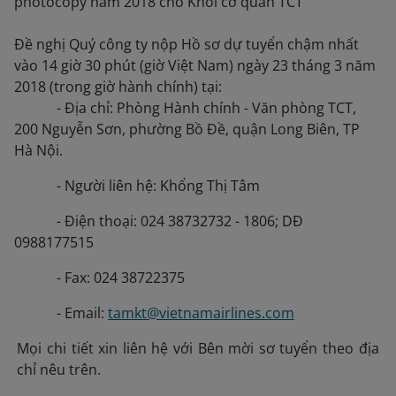
photocopy năm 2018 cho Khối cơ quan TCT"
Đề nghị Quý công ty nộp Hồ sơ dự tuyển chậm nhất
vào 14 giờ 30 phút (giờ Việt Nam) ngày 23 tháng 3 năm
2018 (trong giờ hành chính) tại:
- Địa chỉ: Phòng Hành chính - Văn phòng TCT,
200 Nguyễn Sơn, phường Bồ Đề, quận Long Biên, TP
Hà Nội.
- Người liên hệ: Khổng Thị Tâm
- Điện thoại: 024 38732732 - 1806; DĐ
0988177515
- Fax: 024 38722375
- Email:
tamkt@vietnamairlines.com
Mọi chi tiết xin liên hệ với Bên mời sơ tuyển theo địa
chỉ nêu trên.