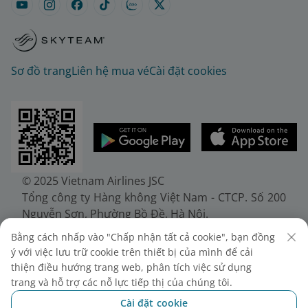
Sơ đồ trang
Liên hệ mua vé
Cài đặt cookies
© 2025 Vietnam Airlines JSC
Tổng công ty Hàng không Việt Nam - CTCP. Số 200
Nguyễn Sơn, Phường Bồ Đề, Hà Nội.
Điện thoại: (+84-24) 38272289. Fax: (+84-24)
Bằng cách nhấp vào "Chấp nhận tất cả cookie", bạn đồng
38722375
ý với việc lưu trữ cookie trên thiết bị của mình để cải
Giấy chứng nhận đăng ký doanh nghiệp, mã số
thiện điều hướng trang web, phân tích việc sử dụng
doanh nghiệp 0100107518, đăng ký lần đầu ngày
trang và hỗ trợ các nỗ lực tiếp thị của chúng tôi.
30/6/2010, đăng ký thay đổi lần thứ 10 ngày
Cài đặt cookie