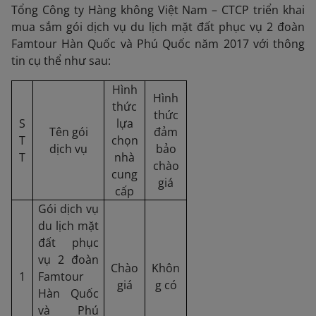
Tổng Công ty Hàng không Việt Nam – CTCP triển khai
mua sắm gói dịch vụ du lịch mặt đất phục vụ 2 đoàn
Famtour Hàn Quốc và Phú Quốc năm 2017 với thông
tin cụ thể như sau:
Hình
Hình
thức
thức
S
lựa
Tên gói
đảm
T
chọn
dịch vụ
bảo
T
nhà
chào
cung
giá
cấp
Gói dịch vụ
du lịch mặt
đất phục
vụ 2 đoàn
Chào
Khôn
1
Famtour
giá
g có
Hàn Quốc
và Phú