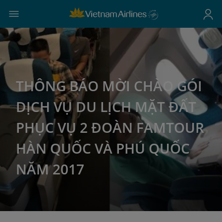
THÔNG BÁO MỜI CHÀO GÓI
DỊCH VỤ DU LỊCH MẶT ĐẤT
PHỤC VỤ 2 ĐOÀN FAMTOUR
HÀN QUỐC VÀ PHÚ QUỐC
NĂM 2017