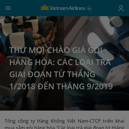
THƯ MỜI CHÀO GIÁ GÓI
HÀNG HÓA: CÁC LOẠI TRÀ
GIAI ĐOẠN TỪ THÁNG
1/2018 ĐẾN THÁNG 9/2019
Tổng công ty Hàng Không Việt Nam-CTCP triển khai
mua sắm gói hàng hóa "Các loại trà giai đoạn từ tháng