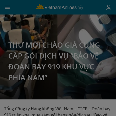
THƯ MỜI CHÀO GIÁ CUNG
CẤP GÓI DỊCH VỤ “BẢO VỆ
ĐOÀN BAY 919 KHU VỰC
PHÍA NAM”
Tổng Công ty Hàng không Việt Nam – CTCP – Đoàn bay
919 triển khai mua sắm gói hang hóa/dịch vụ “Bảo vệ