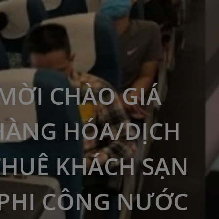
MỜI CHÀO GIÁ
HÀNG HÓA/DỊCH
THUÊ KHÁCH SẠN
PHI CÔNG NƯỚC