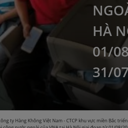
NGOÀ
HÀ N
01/08
31/0
ông ty Hàng Không Việt Nam - CTCP khu vực miền Bắc triển
i công nước ngoài của VNA tại Hà Nội giai đoạn từ 01/08/20