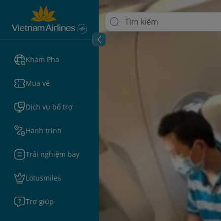
Khám Phá
Mua vé
Dịch vụ bổ trợ
Hành trình
Trải nghiệm bay
Lotusmiles
Trợ giúp