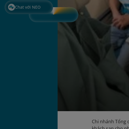
Chat với NEO
Chi nhánh Tổng c
khách sạn cho ph