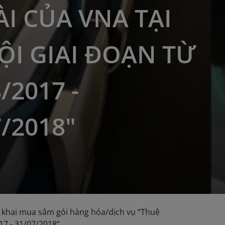
I CỦA VNA TẠI
ỘI GIAI ĐOẠN TỪ
/2017 -
7/2018"
 khai mua sắm gói hàng hóa/dịch vụ “Thuê
17 - 31/07/2018”.