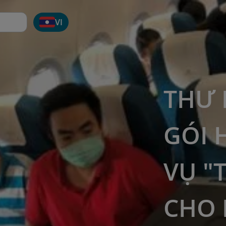
VI
THƯ 
GÓI 
VỤ "
CHO 