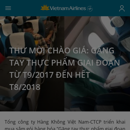
THƯ MỜI CHÀO GIÁ: GĂNG
TAY THỰC PHẨM GIAI ĐOẠN
TỪ T9/2017 ĐẾN HẾT
T8/2018
Tổng công ty Hàng Không Việt Nam-CTCP triển khai
mua sắm gói hàng hóa "Găng tay thực phẩm giai đoạn