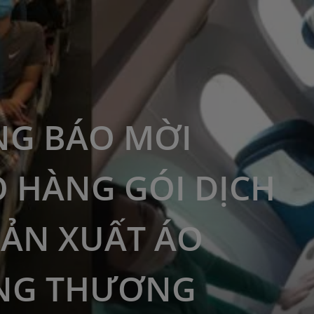
G BÁO MỜI
 HÀNG GÓI DỊCH
SẢN XUẤT ÁO
NG THƯƠNG