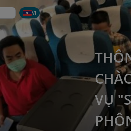
VI
THÔN
CHÀO
VỤ "
PHÔ