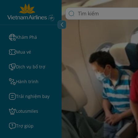
Khám Phá
Mua vé
Dịch vụ bổ trợ
Hành trình
Trải nghiệm bay
Lotusmiles
Trợ giúp