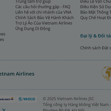
Trung tâm trợ giúp
Điều Lệ Vận Ch
Các câu hỏi thường gặp - FAQ
Điều Kiện Sử Dụ
Liên hệ với chi nhánh của VNA
Bảo Mật Thông 
Chính Sách Bảo Vệ Hành Khách
Quy Chế Hoạt Đ
Trợ Lý Ảo Của Vietnam Airlines
Ứng Dụng Di Động
ines
Đại lý & Đối tá
nes
Chính sách Đặt 
etnam Airlines
© 2025 Vietnam Airlines JSC
Tổng công ty Hàng không Việt Nam -
Phường Bồ Đề, Hà Nội.