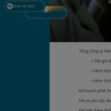
Chat với NEO
Tổng công ty Hàn
+ Tên gói 
+ Hình thứ
+ Hình thứ
Kế hoạch phát hà
Hồ sơ yêu cầu đư
Để biết thêm thôn