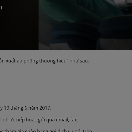
"
Sản xuất áo phông thương hiệu” như sau:
ày 10 tháng 6 năm 2017.
ận trực tiếp hoặc gửi qua email, fax…
ệc tham gia chào hàng gói dịch vụ nói trên