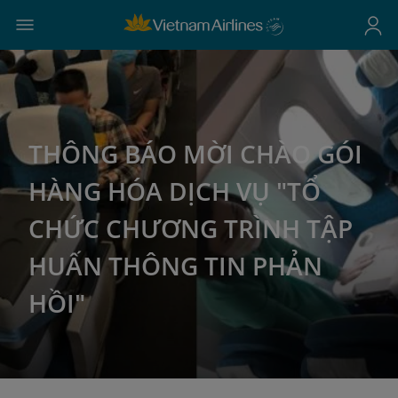
THÔNG BÁO MỜI CHÀO GÓI
HÀNG HÓA DỊCH VỤ "TỔ
CHỨC CHƯƠNG TRÌNH TẬP
HUẤN THÔNG TIN PHẢN
HỒI"