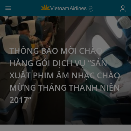
THÔNG BÁO MỜI CHÀO
HÀNG GÓI DỊCH VỤ “SẢN
XUẤT PHIM ÂM NHẠC CHÀO
MỪNG THÁNG THANH NIÊN
2017”