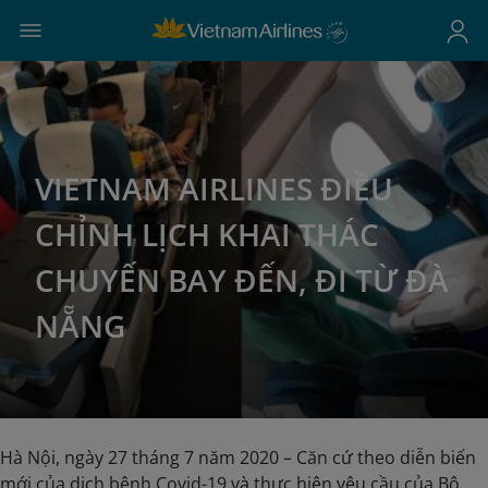
VIETNAM AIRLINES ĐIỀU
CHỈNH LỊCH KHAI THÁC
CHUYẾN BAY ĐẾN, ĐI TỪ ĐÀ
NẴNG
Hà Nội, ngày 27 tháng 7 năm 2020 – Căn cứ theo diễn biến
mới của dịch bệnh Covid-19 và thực hiện yêu cầu của Bộ