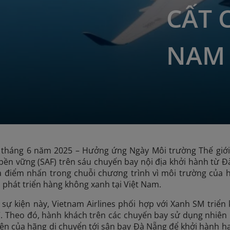
CẤT 
NAM
 tháng 6 năm 2025 – Hưởng ứng Ngày Môi trường Thế giới,
bền vững (SAF) trên sáu chuyến bay nội địa khởi hành từ 
à điểm nhấn trong chuỗi chương trình vì môi trường của 
à phát triển hàng không xanh tại Việt Nam.
ự kiện này, Vietnam Airlines phối hợp với Xanh SM triển
”. Theo đó, hành khách trên các chuyến bay sử dụng nhiên
iện của hãng di chuyển tới sân bay Đà Nẵng để khởi hành ha