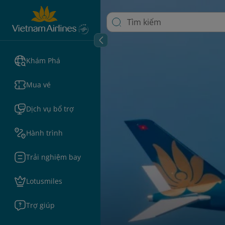
Khám Phá
Mua vé
Dịch vụ bổ trợ
Hành trình
Trải nghiệm bay
Lotusmiles
Trợ giúp