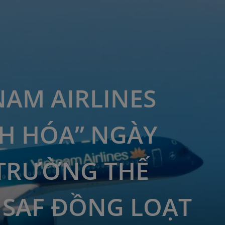
NAM AIRLINES
H HÓA” NGÀY
TRƯỜNG THẾ
: SAF ĐỒNG LOẠT