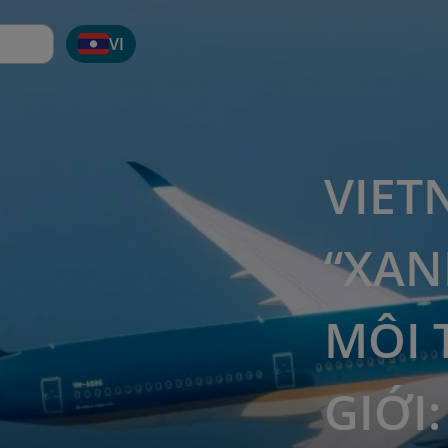
VI
VIET
“XAN
MÔI 
GIỚI