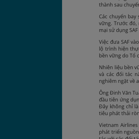
thành sau chuyến
Các chuyến bay s
vững. Trước đó,
mại sử dụng SAF 
Việc đưa SAF vào
lộ trình hiện th
bền vững do Tổ c
Nhiên liệu bền v
và các đối tác n
nghiêm ngặt về a
Ông Đinh Văn Tuấ
đầu tiên ứng dụng
Đây không chỉ l
tiêu phát thải r
Vietnam Airline
phát triển nguồn
tác với các đối 