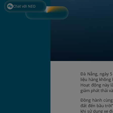
Chat với NEO
Đà Nẵng, ngày 5
liệu hàng không 
Hoạt động này l
giảm phát thải v
Đồng hành cùng s
đất đến bầu trời
khi sử dụng xe đ