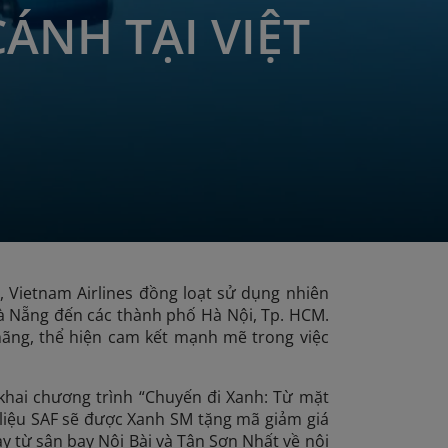
CÁNH TẠI VIỆT
 Vietnam Airlines đồng loạt sử dụng nhiên
Đà Nẵng đến các thành phố Hà Nội, Tp. HCM.
hãng, thể hiện cam kết mạnh mẽ trong việc
 khai chương trình “Chuyến đi Xanh: Từ mặt
 liệu SAF sẽ được Xanh SM tặng mã giảm giá
y từ sân bay Nội Bài và Tân Sơn Nhất về nội