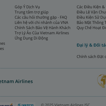
Góp Ý Dịch Vụ
Các Điều Kiện &
Trung tâm trợ giúp
Điều Lệ Vận Ch
Các câu hỏi thường gặp - FAQ
Điều Kiện Sử Dụ
Liên hệ với chi nhánh của VNA
Bảo Mật Thông 
Chính Sách Bảo Vệ Hành Khách
Quy Chế Hoạt Đ
Trợ Lý Ảo Của Vietnam Airlines
Ứng Dụng Di Động
ines
Đại lý & Đối tá
nes
Chính sách Đặt 
etnam Airlines
© 2025 Vietnam Airlines JSC