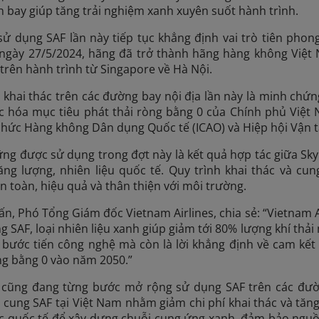
 bay giúp tăng trải nghiệm xanh xuyên suốt hành trình.
ử dụng SAF lần này tiếp tục khẳng định vai trò tiên phong
 ngày 27/5/2024, hãng đã trở thành hãng hàng không Việt
trên hành trình từ Singapore về Hà Nội.
 khai thác trên các đường bay nội địa lần này là minh chứ
ực hóa mục tiêu phát thải ròng bằng 0 của Chính phủ Việt 
hức Hàng không Dân dụng Quốc tế (ICAO) và Hiệp hội Vận t
ững được sử dụng trong đợt này là kết quả hợp tác giữa Skyp
ăng lượng, nhiên liệu quốc tế. Quy trình khai thác và c
n toàn, hiệu quả và thân thiện với môi trường.
n, Phó Tổng Giám đốc Vietnam Airlines, chia sẻ: “Vietnam 
 SAF, loại nhiên liệu xanh giúp giảm tới 80% lượng khí thải 
à bước tiến công nghệ mà còn là lời khẳng định về cam k
òng bằng 0 vào năm 2050.”
s cũng đang từng bước mở rộng sử dụng SAF trên các đườn
 cung SAF tại Việt Nam nhằm giảm chi phí khai thác và tă
tác quốc tế để xây dựng chuỗi cung ứng xanh, đảm bảo nguồ