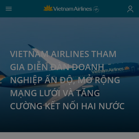
VIETNAM AIRLINES THAM
GIA DIỄN ĐÀN DOANH
NGHIỆP ẤN ĐỘ, MỞ RỘNG
MẠNG LƯỚI VÀ TĂNG
CƯỜNG KẾT NỐI HAI NƯỚC