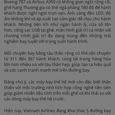
Boeing 787 và Airbus A350 có không gian ngồi rộng rãi,
ghế hạng Thương gia có thể ngả phẳng 180 độ để hành
khách được nghỉ ngơi trọn vẹn. Ánh sáng đèn LED, độ
ẩm không khí và áp suất tạo cảm giác dễ chịu cho hành
khách. Những tiện ích như ngăn hành lý, cửa sổ lớn
hơn, cổng sạc USB tại ghế, màn hình giải trí cá nhân với
chương trình giải trí đa dạng mang đến những trải
nghiệm bay tuyệt vời trong suốt hành trình.
Mỗi chuyến bay bằng tàu thân rộng có thể vận chuyển
từ 311 đến 367 hành khách, cùng tải trọng hàng hóa
lớn hơn nhiều so với tàu thân hẹp, giúp tạo ra hiệu quả
và sức cạnh tranh mạnh mẽ trên đường bay.
Đáng chú ý, các máy bay thế hệ mới còn đặc biệt thân
thiện với môi trường nhờ tích hợp công nghệ tiên tiến
giúp giảm nhiên liệu tính trên mỗi ghế và khí thải so với
các dòng máy bay thế hệ trước.
Hiện nay, Vietnam Airlines đang khai thác 5 đường bay