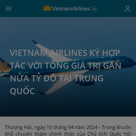
VIETNAM AIRLINES KÝ HỢP
TÁC VỚI TỔNG GIÁ TRỊ GẦN
NỬA TỶ ĐÔ TẠI TRUNG
QUỐC
Thượng Hải, ngày 10 tháng 04 năm 2024 - Trong khuôn
khổ chuyến thăm chính thức của Chủ tịch Quốc hội