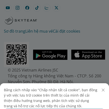
Sơ đồ trang
Liên hệ mua vé
Cài đặt cookies
© 2025 Vietnam Airlines JSC
Tổng công ty Hàng không Việt Nam - CTCP. Số 200
Nguyễn Sơn, Phường Bồ Đề, Hà Nội.
Điện thoại: (+84-24) 38272289. Fax: (+84-24)
Bằng cách nhấp vào "Chấp nhận tất cả cookie", bạn đồng
38722375
ý với việc lưu trữ cookie trên thiết bị của mình để cải
Giấy chứng nhận đăng ký doanh nghiệp, mã số
thiện điều hướng trang web, phân tích việc sử dụng
doanh nghiệp 0100107518, đăng ký lần đầu ngày
trang và hỗ trợ các nỗ lực tiếp thị của chúng tôi.