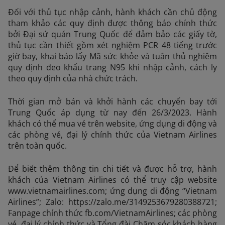
Đối với thủ tục nhập cảnh, hành khách cần chủ động
tham khảo các quy định được thông báo chính thức
bởi Đại sứ quán Trung Quốc để đảm bảo các giấy tờ,
thủ tục cần thiết gồm xét nghiệm PCR 48 tiếng trước
giờ bay, khai báo lấy Mã sức khỏe và tuân thủ nghiêm
quy định đeo khẩu trang N95 khi nhập cảnh, cách ly
theo quy định của nhà chức trách.
Thời gian mở bán và khởi hành các chuyến bay tới
Trung Quốc áp dụng từ nay đến 26/3/2023. Hành
khách có thể mua vé trên website, ứng dụng di động và
các phòng vé, đại lý chính thức của Vietnam Airlines
trên toàn quốc.
Để biết thêm thông tin chi tiết và được hỗ trợ, hành
khách của Vietnam Airlines có thể truy cập website
www.vietnamairlines.com; ứng dụng di động “Vietnam
Airlines”; Zalo: https://zalo.me/3149253679280388721;
Fanpage chính thức fb.com/VietnamAirlines; các phòng
vé, đại lý chính thức và Tổng đài Chăm sóc khách hàng