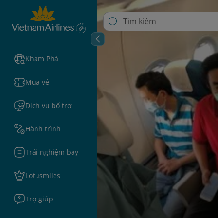
Khám Phá
Mua vé
Dịch vụ bổ trợ
Hành trình
Trải nghiệm bay
Lotusmiles
Trợ giúp