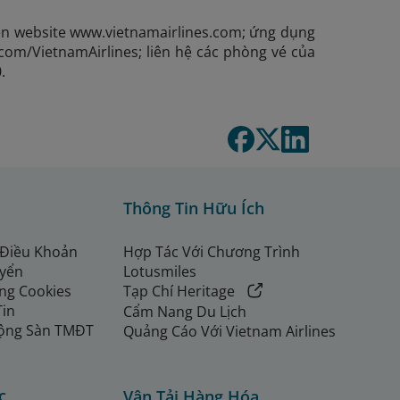
uyên website www.vietnamairlines.com; ứng dụng
.com/VietnamAirlines; liên hệ các phòng vé của
.
Thông Tin Hữu Ích
 Điều Khoản
Hợp Tác Với Chương Trình
uyển
Lotusmiles
ng Cookies
Tạp Chí Heritage
Tin
Cẩm Nang Du Lịch
ộng Sàn TMĐT
Quảng Cáo Với Vietnam Airlines
c
Vận Tải Hàng Hóa