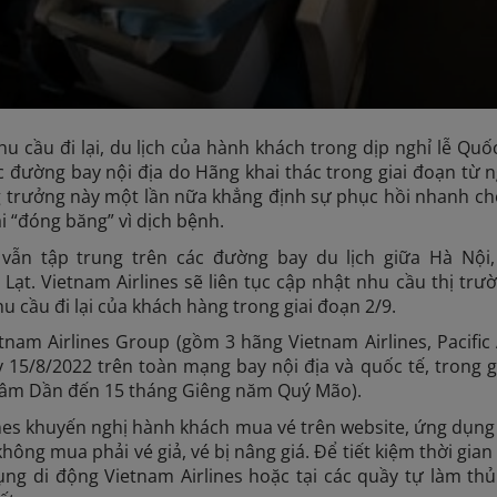
u cầu đi lại, du lịch của hành khách trong dịp nghỉ lễ Qu
c đường bay nội địa do Hãng khai thác trong giai đoạn từ 
trưởng này một lần nữa khẳng định sự phục hồi nhanh chó
i “đóng băng” vì dịch bệnh.
vẫn tập trung trên các đường bay du lịch giữa Hà Nộ
ạt. Vietnam Airlines sẽ liên tục cập nhật nhu cầu thị trư
 cầu đi lại của khách hàng trong giai đoạn 2/9.
tnam Airlines Group (gồm 3 hãng Vietnam Airlines, Pacifi
 15/8/2022 trên toàn mạng bay nội địa và quốc tế, trong g
âm Dần đến 15 tháng Giêng năm Quý Mão).
nes khuyến nghị hành khách mua vé trên website, ứng dụng d
hông mua phải vé giả, vé bị nâng giá. Để tiết kiệm thời gia
ng di động Vietnam Airlines hoặc tại các quầy tự làm thủ 