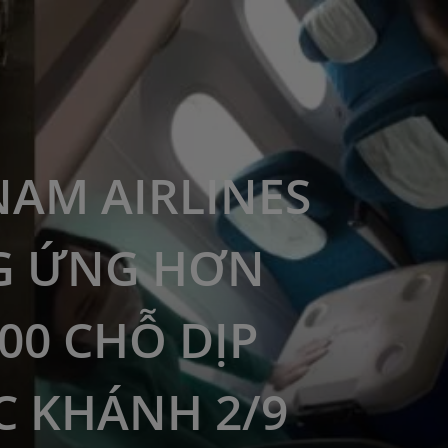
NAM AIRLINES
G ỨNG HƠN
000 CHỖ DỊP
 KHÁNH 2/9