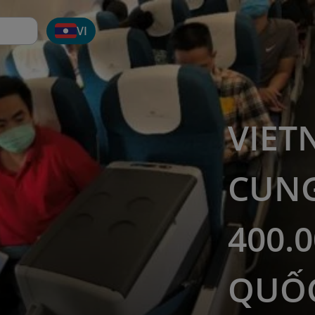
VI
VIET
CUN
400.
QUỐC