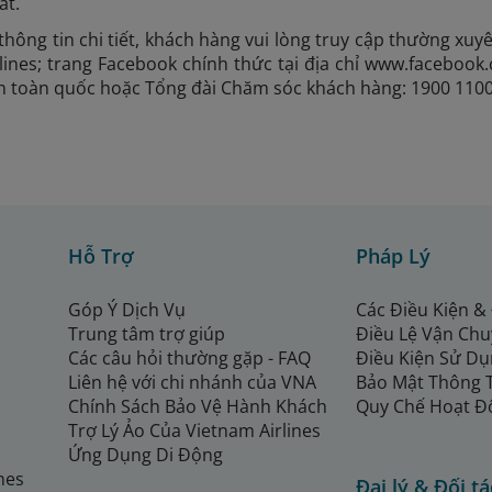
ất.
thông tin chi tiết, khách hàng vui lòng truy cập thường x
lines; trang Facebook chính thức tại địa chỉ www.facebook
ên toàn quốc hoặc Tổng đài Chăm sóc khách hàng: 1900 1100
Hỗ Trợ
Pháp Lý
Góp Ý Dịch Vụ
Các Điều Kiện &
Trung tâm trợ giúp
Điều Lệ Vận Ch
Các câu hỏi thường gặp - FAQ
Điều Kiện Sử Dụ
Liên hệ với chi nhánh của VNA
Bảo Mật Thông 
Chính Sách Bảo Vệ Hành Khách
Quy Chế Hoạt Đ
Trợ Lý Ảo Của Vietnam Airlines
Ứng Dụng Di Động
ines
Đại lý & Đối tá