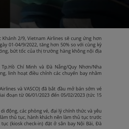
ốc Khánh 2/9, Vietnam Airlines sẽ cung ứng hơn
ngày 01-04/9/2022, tăng hơn 50% so với cùng kỳ
ng, bứt tốc của thị trường hàng không nội địa
i, Tp.Hồ Chí Minh và Đà Nẵng/Quy Nhơn/Nha
ờng, linh hoạt điều chỉnh các chuyến bay nhằm
c Airlines và VASCO) đã bắt đầu mở bán sớm vé
iai đoạn từ 06/01/2023 đến 05/02/2023 (tức 15
i động, các phòng vé, đại lý chính thức và yêu
n làm thủ tục, hành khách nên làm thủ tục trước
tục (kiosk check-in) đặt ở sân bay Nội Bài, Đà