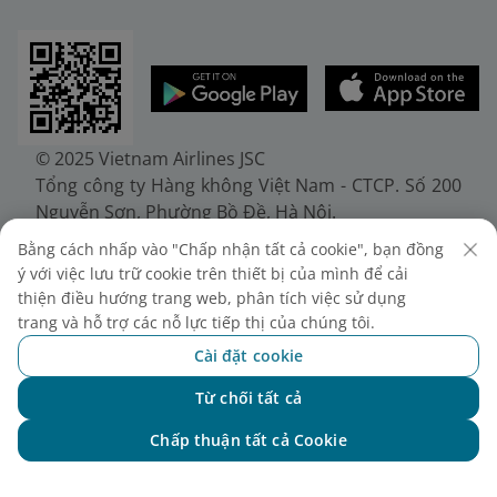
© 2025 Vietnam Airlines JSC
Tổng công ty Hàng không Việt Nam - CTCP. Số 200
Nguyễn Sơn, Phường Bồ Đề, Hà Nội.
Điện thoại: (+84-24) 38272289. Fax: (+84-24)
Bằng cách nhấp vào "Chấp nhận tất cả cookie", bạn đồng
38722375
ý với việc lưu trữ cookie trên thiết bị của mình để cải
Giấy chứng nhận đăng ký doanh nghiệp, mã số
thiện điều hướng trang web, phân tích việc sử dụng
doanh nghiệp 0100107518, đăng ký lần đầu ngày
trang và hỗ trợ các nỗ lực tiếp thị của chúng tôi.
30/6/2010, đăng ký thay đổi lần thứ 10 ngày
Cài đặt cookie
24/7/2025, cấp bởi Sở Tài chính Thành phố Hà Nội.
Từ chối tất cả
Chat với NEO
Chấp thuận tất cả Cookie