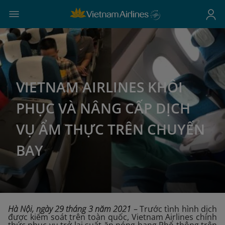
VIETNAM AIRLINES KHÔI
PHỤC VÀ NÂNG CẤP DỊCH
VỤ ẨM THỰC TRÊN CHUYẾN
BAY
Hà Nội, ngày 29 tháng 3 năm 2021
– Trước tình hình dịch
được kiểm soát trên toàn quốc, Vietnam Airlines chính