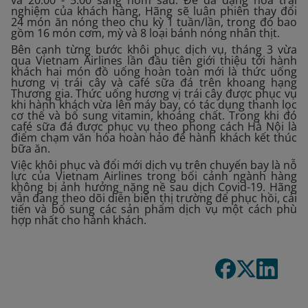
và 20:00 - 5:00 sáng hôm sau. Để đa dạng hóa trải
nghiệm của khách hàng, Hãng sẽ luân phiên thay đổi
24 món ăn nóng theo chu kỳ 1 tuần/lần, trong đó bao
gồm 16 món cơm, mỳ và 8 loại bánh nóng nhân thịt.
Bên cạnh từng bước khôi phục dịch vụ, tháng 3 vừa
qua Vietnam Airlines lần đầu tiên giới thiệu tới hành
khách hai món đồ uống hoàn toàn mới là thức uống
hương vị trái cây và café sữa đá trên khoang hạng
Thương gia. Thức uống hương vị trái cây được phục vụ
khi hành khách vừa lên máy bay, có tác dụng thanh lọc
cơ thể và bổ sung vitamin, khoáng chất. Trong khi đó
café sữa đá được phục vụ theo phong cách Hà Nội là
điểm chạm văn hóa hoàn hảo để hành khách kết thúc
bữa ăn.
Việc khôi phục và đổi mới dịch vụ trên chuyến bay là nỗ
lực của Vietnam Airlines trong bối cảnh ngành hàng
không bị ảnh hưởng nặng nề sau dịch Covid-19. Hãng
vẫn đang theo dõi diễn biến thị trường để phục hồi, cải
tiến và bổ sung các sản phẩm dịch vụ một cách phù
hợp nhất cho hành khách.