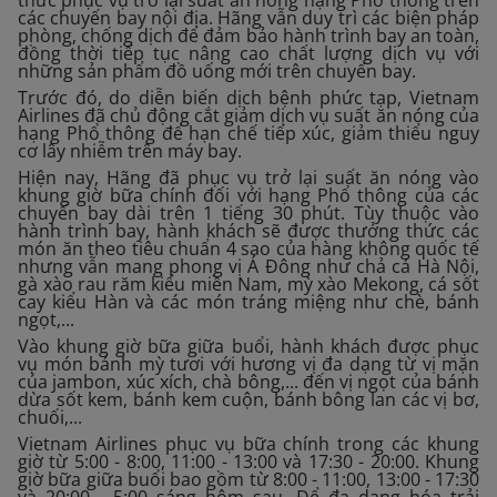
thức phục vụ trở lại suất ăn nóng hạng Phổ thông trên
các chuyến bay nội địa. Hãng vẫn duy trì các biện pháp
phòng, chống dịch để đảm bảo hành trình bay an toàn,
đồng thời tiếp tục nâng cao chất lượng dịch vụ với
những sản phẩm đồ uống mới trên chuyến bay.
Trước đó, do diễn biến dịch bệnh phức tạp, Vietnam
Airlines đã chủ động cắt giảm dịch vụ suất ăn nóng của
hạng Phổ thông để hạn chế tiếp xúc, giảm thiểu nguy
cơ lây nhiễm trên máy bay.
Hiện nay, Hãng đã phục vụ trở lại suất ăn nóng vào
khung giờ bữa chính đối với hạng Phổ thông của các
chuyến bay dài trên 1 tiếng 30 phút. Tùy thuộc vào
hành trình bay, hành khách sẽ được thưởng thức các
món ăn theo tiêu chuẩn 4 sao của hàng không quốc tế
nhưng vẫn mang phong vị Á Đông như chả cá Hà Nội,
gà xào rau răm kiểu miền Nam, mỳ xào Mekong, cá sốt
cay kiểu Hàn và các món tráng miệng như chè, bánh
ngọt,...
Vào khung giờ bữa giữa buổi, hành khách được phục
vụ món bánh mỳ tươi với hương vị đa dạng từ vị mặn
của jambon, xúc xích, chà bông,... đến vị ngọt của bánh
dừa sốt kem, bánh kem cuộn, bánh bông lan các vị bơ,
chuối,...
Vietnam Airlines phục vụ bữa chính trong các khung
giờ từ 5:00 - 8:00, 11:00 - 13:00 và 17:30 - 20:00. Khung
giờ bữa giữa buổi bao gồm từ 8:00 - 11:00, 13:00 - 17:30