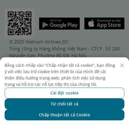
© 2025 Vietnam Airlines JSC
Tổng công ty Hàng không Việt Nam - CTCP. Số 200
Nguyễn Sơn, Phường Bồ Đề, Hà Nội.
Điện thoại: (+84-24) 38272289. Fax: (+84-24)
Bằng cách nhấp vào "Chấp nhận tất cả cookie", bạn đồng
38722375
ý với việc lưu trữ cookie trên thiết bị của mình để cải
Giấy chứng nhận đăng ký doanh nghiệp, mã số
thiện điều hướng trang web, phân tích việc sử dụng
doanh nghiệp 0100107518, đăng ký lần đầu ngày
trang và hỗ trợ các nỗ lực tiếp thị của chúng tôi.
30/6/2010, đăng ký thay đổi lần thứ 10 ngày
Cài đặt cookie
24/7/2025, cấp bởi Sở Tài chính Thành phố Hà Nội.
Từ chối tất cả
Chat với NEO
Chấp thuận tất cả Cookie