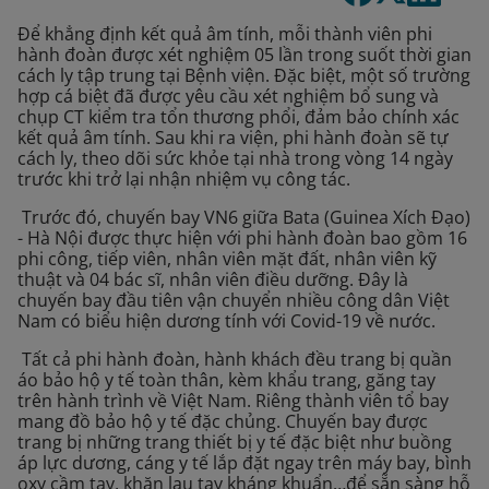
Để khẳng định kết quả âm tính, mỗi thành viên phi
hành đoàn được xét nghiệm 05 lần trong suốt thời gian
cách ly tập trung tại Bệnh viện. Đặc biệt, một số trường
hợp cá biệt đã được yêu cầu xét nghiệm bổ sung và
chụp CT kiểm tra tổn thương phổi, đảm bảo chính xác
kết quả âm tính. Sau khi ra viện, phi hành đoàn sẽ tự
cách ly, theo dõi sức khỏe tại nhà trong vòng 14 ngày
trước khi trở lại nhận nhiệm vụ công tác.
Trước đó, chuyến bay VN6 giữa Bata (Guinea Xích Đạo)
- Hà Nội được thực hiện với phi hành đoàn bao gồm 16
phi công, tiếp viên, nhân viên mặt đất, nhân viên kỹ
thuật và 04 bác sĩ, nhân viên điều dưỡng. Đây là
chuyến bay đầu tiên vận chuyển nhiều công dân Việt
Nam có biểu hiện dương tính với Covid-19 về nước.
Tất cả phi hành đoàn, hành khách đều trang bị quần
áo bảo hộ y tế toàn thân, kèm khẩu trang, găng tay
trên hành trình về Việt Nam. Riêng thành viên tổ bay
mang đồ bảo hộ y tế đặc chủng. Chuyến bay được
trang bị những trang thiết bị y tế đặc biệt như buồng
áp lực dương, cáng y tế lắp đặt ngay trên máy bay, bình
oxy cầm tay, khăn lau tay kháng khuẩn…để sẵn sàng hỗ