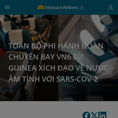
TOÀN BỘ PHI HÀNH ĐOÀN
CHUYẾN BAY VN6 TỪ
GUINEA XÍCH ĐẠO VỀ NƯỚC
ÂM TÍNH VỚI SARS-COV-2