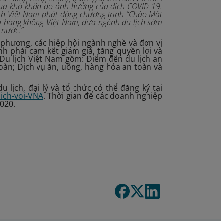
 qua khó khăn do ảnh hưởng của dịch COVID-19.
lịch Việt Nam phát động chương trình “Chào Mặt
và hàng không Việt Nam, đưa ngành du lịch sớm
 nước.”
ịa phương, các hiệp hội ngành nghề và đơn vị
nh phải cam kết giảm giá, tăng quyền lợi và
 Du lịch Việt Nam gồm: Điểm đến du lịch an
 toàn; Dịch vụ ăn, uống, hàng hóa an toàn và
du lịch, đại lý và tổ chức có thể đăng ký tại
lich-voi-VNA
. Thời gian để các doanh nghiệp
2020.