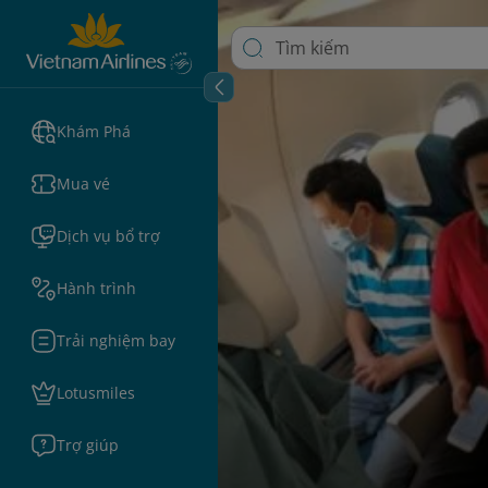
Khám Phá
Mua vé
Dịch vụ bổ trợ
Hành trình
Trải nghiệm bay
Lotusmiles
Trợ giúp