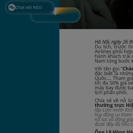
Chat với NEO
Hà Nội, ngày 26 
Du lịch, trước t
Airlines phối hợ
hành khách trải 
Nam từng bước k
Với tên gọi “
Chà
đặc biệt là nhữ
Quốc,... Tham gi
tối đa 50% giá v
máy bay được bao
lịch phân phối.
Chia sẻ về nỗ l
thường trực Hiệ
lập Liên minh Kíc
huy động sự tham g
nỗ lực và đóng gó
được đầy đủ tiêu c
Ông Lê Hồng Hà 