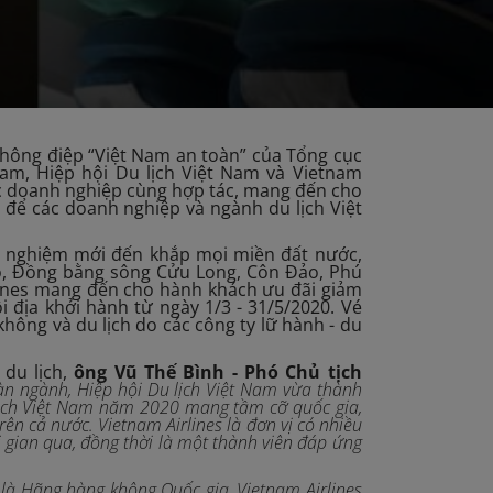
thông điệp “Việt Nam an toàn” của Tổng cục
 Nam, Hiệp hội Du lịch Việt Nam và Vietnam
 doanh nghiệp cùng hợp tác, mang đến cho
i để các doanh nghiệp và ngành du lịch Việt
rải nghiệm mới đến khắp mọi miền đất nước,
ộ, Đồng bằng sông Cửu Long, Côn Đảo, Phú
irlines mang đến cho hành khách ưu đãi giảm
i địa khởi hành từ ngày 1/3 - 31/5/2020. Vé
ông và du lịch do các công ty lữ hành - du
 du lịch,
ông Vũ Thế Bình - Phó Chủ tịch
oàn ngành, Hiệp hội Du lịch Việt Nam vừa thành
 lịch Việt Nam năm 2020 mang tầm cỡ quốc gia,
ên cả nước. Vietnam Airlines là đơn vị có nhiều
 gian qua, đồng thời là một thành viên đáp ứng
ò là Hãng hàng không Quốc gia, Vietnam Airlines