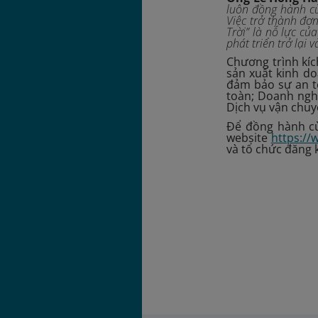
luôn đồng hành cù
Việc trở thành đơ
Trời” là nỗ lực c
phát triển trở lại
Chương trình kíc
sản xuất kinh do
đảm bảo sự an to
toàn; Doanh nghi
Dịch vụ vận chuy
Để đồng hành cù
website
https://
và tổ chức đăng 