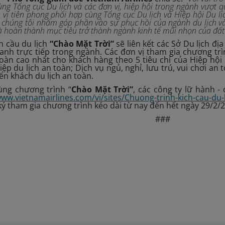
ng Tổng cục Du lịch và các đơn vị, hiệp hội trong ngành vượt
n vị tiên phong phối hợp cùng Tổng cục Du lịch và Hiệp hội Du 
ủa chúng tôi nhằm góp phần vào sự phục hồi của ngành du lịch 
 và hoàn thành mục tiêu trở thành ngành kinh tế mũi nhọn của đất
h cầu du lịch
“Chào Mặt Trời”
sẽ liên kết các Sở Du lịch đ
anh trực tiếp trong ngành. Các đơn vị tham gia chương trì
àn cao nhất cho khách hàng theo 5 tiêu chí của Hiệp hội
ệp du lịch an toàn; Dịch vụ ngủ, nghỉ, lưu trú, vui chơi an
ển khách du lịch an toàn.
ng chương trình “
Chào Mặt Trời”
, các công ty lữ hành - 
www.vietnamairlines.com/vi/sites/Chuong-trinh-kich-cau-du-
ký tham gia chương trình kéo dài từ nay đến hết ngày 29/2/
###