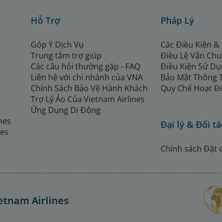
Hỗ Trợ
Pháp Lý
Góp Ý Dịch Vụ
Các Điều Kiện &
Trung tâm trợ giúp
Điều Lệ Vận Ch
Các câu hỏi thường gặp - FAQ
Điều Kiện Sử Dụ
Liên hệ với chi nhánh của VNA
Bảo Mật Thông 
Chính Sách Bảo Vệ Hành Khách
Quy Chế Hoạt Đ
Trợ Lý Ảo Của Vietnam Airlines
Ứng Dụng Di Động
ines
Đại lý & Đối tá
nes
Chính sách Đặt 
etnam Airlines