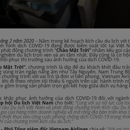
tháng 2 năm 2020
– Nằm trong kế hoạch kích cầu du lịch với 
ình hình dịch COVID-19 đang được kiểm soát tốt tại Việt
p phát động chương trình “
Chào Mặt Trời”
nhằm kêu gọi các
nghiệm du lịch trọn vẹn và an tâm nhất. Đây cũng là cơ hộ
hôi phục thị trường sau ảnh hưởng của dịch COVID-19.
o Mặt Trời”
, chương trình là dịp để du khách khởi đầu t
ng vùng tràn ngập nắng ấm như Tây Nguyên, Nam Trung B
a chương trình với vai trò là đơn vị tiên phong, Vietnam A
é khi đi theo nhóm tối thiểu 6 người trên các hành trình nộ
 gồm trong sản phẩm trọn gói kết hợp giữa dịch vụ hàng kh
ực khắc phục ảnh hưởng của dịch COVID-19 đối với ngành
p hội Du lịch Việt Nam
cho biết:
“Cùng với sự nỗ lực của t
h cầu Du lịch Việt Nam và phát động chương trình Kích cầu Du
ia của hàng trăm doanh nghiệp và mở rộng địa bàn triển khai tr
p thiết thực vào công cuộc phòng chống dịch COVID-19 trong thời
hí của chương trình kích cầu du lịch.”
- Phó Tổng giám đốc Vietnam Airlines
chia sẻ:
“Với vai tr