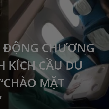
T ĐỘNG CHƯƠNG
H KÍCH CẦU DU
 “CHÀO MẶT
”