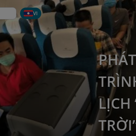
VI
PHÁ
TRÌN
LỊCH
TRỜI