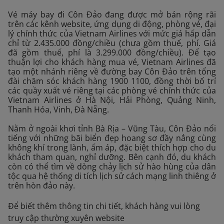
Vé máy bay đi Côn Đảo đang được mở bán rộng rãi
trên các kênh website, ứng dụng di động, phòng vé, đại
lý chính thức của Vietnam Airlines với mức giá hấp dẫn
chỉ từ 2.435.000 đồng/chiều (chưa gồm thuế, phí. Giá
đã gồm thuế, phí là 3.299.000 đồng/chiều). Để tạo
thuận lợi cho khách hàng mua vé, Vietnam Airlines đã
tạo một nhánh riêng về đường bay Côn Đảo trên tổng
đài chăm sóc khách hàng 1900 1100, đồng thời bố trí
các quầy xuất vé riêng tại các phòng vé chính thức của
Vietnam Airlines ở Hà Nội, Hải Phòng, Quảng Ninh,
Thanh Hóa, Vinh, Đà Nẵng.
Nằm ở ngoài khơi tỉnh Bà Rịa – Vũng Tàu, Côn Đảo nổi
tiếng với những bãi biển đẹp hoang sơ đầy nắng cùng
không khí trong lành, ấm áp, đặc biệt thích hợp cho du
khách tham quan, nghỉ dưỡng. Bên cạnh đó, du khách
còn có thể tìm về dòng chảy lịch sử hào hùng của dân
tộc qua hệ thống di tích lịch sử cách mạng linh thiêng ở
trên hòn đảo này.
Để biết thêm thông tin chi tiết, khách hàng vui lòng
truy cập thường xuyên website