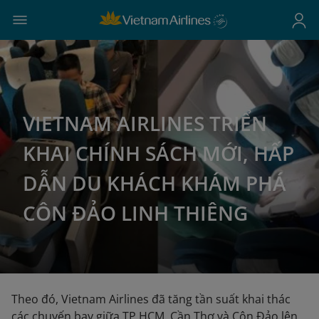
VIETNAM AIRLINES TRIỂN
KHAI CHÍNH SÁCH MỚI, HẤP
DẪN DU KHÁCH KHÁM PHÁ
CÔN ĐẢO LINH THIÊNG
Theo đó, Vietnam Airlines đã tăng tần suất khai thác
các chuyến bay giữa TP HCM, Cần Thơ và Côn Đảo lên