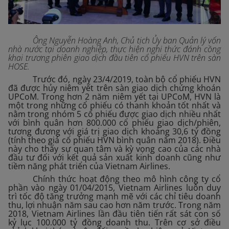
Ông Nguyễn Hoàng Anh, Chủ tịch Ủy ban Quản lý vốn
nhà nước tại doanh nghiệp, thực hiện nghi thức đánh cồng
khai trương phiên giao dịch đầu tiên cổ phiếu HVN trên sàn
HOSE.
Trước đó, ngày 23/4/2019, toàn bộ cổ phiếu HVN
đã được hủy niêm yết trên sàn giao dịch chứng khoán
UPCoM. Trong hơn 2 năm niêm yết tại UPCoM, HVN là
một trong những cổ phiếu có thanh khoản tốt nhất và
nằm trong nhóm 5 cổ phiếu được giao dịch nhiều nhất
với bình quân hơn 800.000 cổ phiếu giao dịch/phiên,
tương đương với giá trị giao dịch khoảng 30,6 tỷ đồng
(tính theo giá cổ phiếu HVN bình quân năm 2018). Điều
này cho thấy sự quan tâm và kỳ vọng cao của các nhà
đầu tư đối với kết quả sản xuất kinh doanh cũng như
tiềm năng phát triển của Vietnam Airlines.
Chính thức hoạt động theo mô hình công ty cổ
phần vào ngày 01/04/2015, Vietnam Airlines luôn duy
trì tốc độ tăng trưởng mạnh mẽ với các chỉ tiêu doanh
thu, lợi nhuận năm sau cao hơn năm trước. Trong năm
2018, Vietnam Airlines lần đầu tiên tiến rất sát con số
kỷ lục 100.000 tỷ đồng doanh thu. Trên cơ sở điều