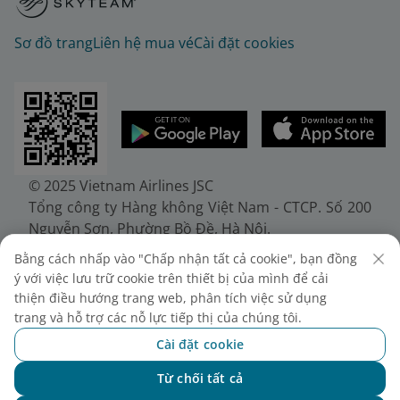
Sơ đồ trang
Liên hệ mua vé
Cài đặt cookies
© 2025 Vietnam Airlines JSC
Tổng công ty Hàng không Việt Nam - CTCP. Số 200
Nguyễn Sơn, Phường Bồ Đề, Hà Nội.
Điện thoại: (+84-24) 38272289. Fax: (+84-24)
Bằng cách nhấp vào "Chấp nhận tất cả cookie", bạn đồng
38722375
ý với việc lưu trữ cookie trên thiết bị của mình để cải
Giấy chứng nhận đăng ký doanh nghiệp, mã số
thiện điều hướng trang web, phân tích việc sử dụng
doanh nghiệp 0100107518, đăng ký lần đầu ngày
trang và hỗ trợ các nỗ lực tiếp thị của chúng tôi.
30/6/2010, đăng ký thay đổi lần thứ 10 ngày
Cài đặt cookie
24/7/2025, cấp bởi Sở Tài chính Thành phố Hà Nội.
Từ chối tất cả
Chat với NEO