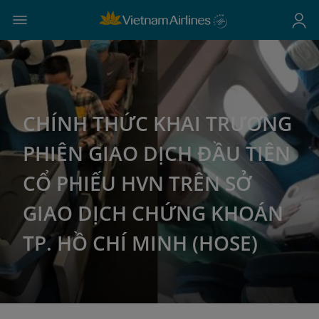
CHÍNH THỨC KHAI TRƯƠNG
PHIÊN GIAO DỊCH ĐẦU TIÊN
CỔ PHIẾU HVN TRÊN SỞ
GIAO DỊCH CHỨNG KHOÁN
TP. HỒ CHÍ MINH (HOSE)