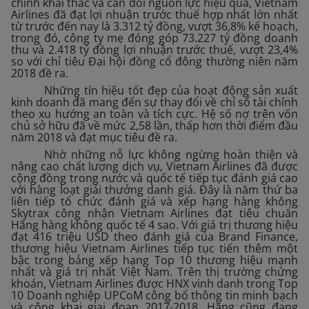
chỉnh khai thác và cân đối nguồn lực hiệu quả, Vietnam
Airlines đã đạt lợi nhuận trước thuế hợp nhất lớn nhất
từ trước đến nay là 3.312 tỷ đồng, vượt 36,8% kế hoạch,
trong đó, công ty mẹ đóng góp 73.227 tỷ đồng doanh
thu và 2.418 tỷ đồng lợi nhuận trước thuế, vượt 23,4%
so với chỉ tiêu Đại hội đồng cổ đông thường niên năm
2018 đề ra.
Những tín hiệu tốt đẹp của hoạt động sản xuất
kinh doanh đã mang đến sự thay đổi về chỉ số tài chính
theo xu hướng an toàn và tích cực. Hệ số nợ trên vốn
chủ sở hữu đã về mức 2,58 lần, thấp hơn thời điểm đầu
năm 2018 và đạt mục tiêu đề ra.
Nhờ những nỗ lực không ngừng hoàn thiện và
nâng cao chất lượng dịch vụ, Vietnam Airlines đã được
cộng đồng trong nước và quốc tế tiếp tục đánh giá cao
với hàng loạt giải thưởng danh giá. Đây là năm thứ ba
liên tiếp tổ chức đánh giá và xếp hạng hàng không
Skytrax công nhận Vietnam Airlines đạt tiêu chuẩn
Hãng hàng không quốc tế 4 sao. Với giá trị thương hiệu
đạt 416 triệu USD theo đánh giá của Brand Finance,
thương hiệu Vietnam Airlines tiếp tục tiến thêm một
bậc trong bảng xếp hạng Top 10 thương hiệu mạnh
nhất và giá trị nhất Việt Nam. Trên thị trường chứng
khoán, Vietnam Airlines được HNX vinh danh trong Top
10 Doanh nghiệp UPCoM công bố thông tin minh bạch
và công khai giai đoạn 2017-2018. Hãng cũng đang