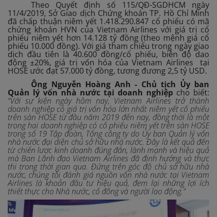
Theo Quyết định số 115/QĐ-SGDHCM ngày
11/4/2019, Sở Giao dịch Chứng khoán TP. Hồ Chí Minh
đã chấp thuận niêm yết 1.418.290.847 cổ phiếu có mã
chứng khoán HVN của Vietnam Airlines với giá trị cổ
phiếu niêm yết hơn 14.128 tỷ đồng (theo mệnh giá cổ
phiếu 10.000 đồng). Với giá tham chiếu trong ngày giao
dịch đầu tiên là 40.600 đồng/cổ phiếu, biên độ dao
động ±20%, giá trị vốn hóa của Vietnam Airlines tại
HOSE ước đạt 57.000 tỷ đồng, tương đương 2,5 tỷ USD.
Ông Nguyễn Hoàng Anh - Chủ tịch Ủy ban
Quản lý vốn nhà nước tại doanh nghiệp
cho biết:
“Với sự kiện ngày hôm nay, Vietnam Airlines trở thành
doanh nghiệp có giá trị vốn hóa lớn nhất niêm yết cổ phiếu
trên sàn HOSE từ đầu năm 2019 đến nay, đồng thời là một
trong hai doanh nghiệp có cổ phiếu niêm yết trên sàn HOSE
trong số 19 Tập đoàn, Tổng công ty do Ủy ban Quản lý vốn
nhà nước đại diện chủ sở hữu nhà nước. Đây là kết quả đến
từ chiến lược kinh doanh đúng đắn, lành mạnh và hiệu quả
mà Ban Lãnh đạo Vietnam Airlines đã định hướng và thực
thi trong thời gian qua. Đứng trên góc độ chủ sở hữu nhà
nước, chúng tôi đánh giá nguồn vốn nhà nước tại Vietnam
Airlines là khoản đầu tư hiệu quả, đem lại những lợi ích
thiết thực cho Nhà nước, cổ đông và người lao động.”