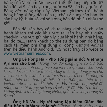
hàng của Vietnam Airlines có thể dễ dàng tiếp cận 67
bản đồ tại 9 sân bay trong nước và 58 sân bay quốc tế.
Bằng việc nâng cấp này, Vietnam Airlines trở thành
hãng hàng không đầu tiên tại châu Á cung cấp bản đồ
sân bay kỹ thuật số với số lượng bản đồ nhiều nhất thế
giới.
Bản đồ sân bay có chức năng định vị, chỉ dẫn
hành khách tới các khu vực tại sân bay như quầy
check-in, khu vực gửi hành lý, cửa khởi hành, nhà hàng,
bãi đỗ xe,… Hành khách có thể sử dụng bản đồ bằng
cách tải miễn phí ứng dụng di dộng
Vietnam Airlines
trên hệ điều hành Android, iOS hoặc truy cập website
www.vietnamairlines.com
.
Ông Lê Hồng Hà - Phó Tổng giám đốc Vietnam
Airlines cho biết
: “
Trong thời đại công nghệ số 4.0, bản
đồ sân bay là tính năng hiện đại và hữu ích dành cho hành
khách, đặc biệt khi tới một sân bay mới. Ứng dụng giúp cho
việc tìm các khu vực dịch vụ tại sân bay trở nên dễ dàng và
thuận tiện hơn bao giờ hết. Trong thời gian tiếp theo,
Vietnam Airlines cam kết tiếp tục đầu tư vào công nghệ để
nâng cao chất lượng dịch vụ cả về mặt đất lẫn trên không,
khẳng định vị thế hãng hàng không quốc tế 4 sao, hướng tới
5 sao.”
Ông HD Vo - Người sáng lập kiêm Giám đốc
điều hành InMapz chia sẻ:
“
Chúng tôi rất vinh dự khi