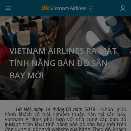
VIETNAM AIRLINES RA MẮT
TÍNH NĂNG BẢN ĐỒ SÂN
BAY MỚI
Hà Nội, ngày 14 tháng 03 năm 2019
– Nhằm giúp
hành khách có trải nghiệm thuận tiện tại sân bay,
Vietnam Airlines phối hợp với nhà cung cấp bản đồ
InMapz triển khai tính năng bản đồ sân bay mới trên
ứng dụng di động và website của hãng. Theo đó, khách