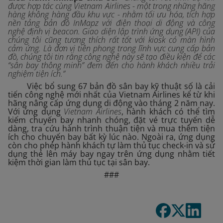
được hợp tác cùng Vietnam Airlines - một trong những hãng
hàng không hàng đầu khu vực - nhằm tối ưu hóa, tích hợp
nền tảng bản đồ InMapz với điện thoại di động và công
nghệ định vị beacon. Giao diện lập trình ứng dụng (API) của
chúng tôi cũng tương thích rất tốt với kiosk có màn hình
cảm ứng. Là đơn vị tiên phong trong lĩnh vực cung cấp bản
đồ, chúng tôi tin rằng công nghệ này sẽ tạo điều kiện để các
“sân bay thông minh” đem đến cho hành khách nhiều trải
nghiệm tiện ích.”
Việc bổ sung 67 bản đồ sân bay kỹ thuật số là cải
tiến công nghệ mới nhất của Vietnam Airlines kể từ khi
hãng nâng cấp ứng dụng di động vào tháng 2 năm nay.
Với ứng dụng
Vietnam Airlines
, hành khách có thể tìm
kiếm chuyến bay nhanh chóng, đặt vé trực tuyến dễ
dàng, tra cứu hành trình thuận tiện và mua thêm tiện
ích cho chuyến bay bất kỳ lúc nào. Ngoài ra, ứng dụng
còn cho phép hành khách tự làm thủ tục check-in và sử
dụng thẻ lên máy bay ngay trên ứng dụng nhằm tiết
kiệm thời gian làm thủ tục tại sân bay.
###