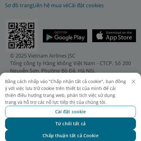
Sơ đồ trang
Liên hệ mua vé
Cài đặt cookies
© 2025 Vietnam Airlines JSC
Tổng công ty Hàng không Việt Nam - CTCP. Số 200
Nguyễn Sơn, Phường Bồ Đề, Hà Nội.
Điện thoại: (+84-24) 38272289. Fax: (+84-24)
Bằng cách nhấp vào "Chấp nhận tất cả cookie", bạn đồng
38722375
ý với việc lưu trữ cookie trên thiết bị của mình để cải
Giấy chứng nhận đăng ký doanh nghiệp, mã số
thiện điều hướng trang web, phân tích việc sử dụng
doanh nghiệp 0100107518, đăng ký lần đầu ngày
trang và hỗ trợ các nỗ lực tiếp thị của chúng tôi.
30/6/2010, đăng ký thay đổi lần thứ 10 ngày
Cài đặt cookie
24/7/2025, cấp bởi Sở Tài chính Thành phố Hà Nội.
Từ chối tất cả
Chat với NEO
Chấp thuận tất cả Cookie