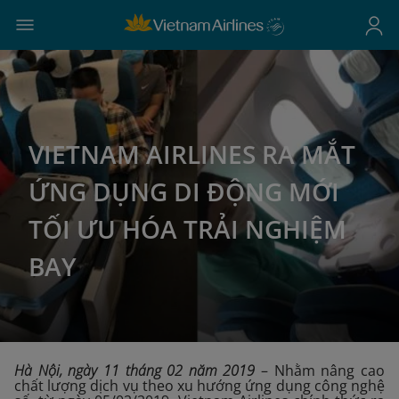
VIETNAM AIRLINES RA MẮT
ỨNG DỤNG DI ĐỘNG MỚI
TỐI ƯU HÓA TRẢI NGHIỆM
BAY
Hà Nội, ngày 11 tháng 02 năm 2019
– Nhằm nâng cao
chất lượng dịch vụ theo xu hướng ứng dụng công nghệ