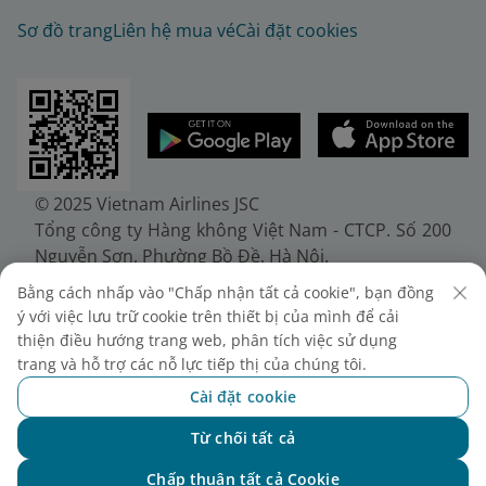
Sơ đồ trang
Liên hệ mua vé
Cài đặt cookies
© 2025 Vietnam Airlines JSC
Tổng công ty Hàng không Việt Nam - CTCP. Số 200
Nguyễn Sơn, Phường Bồ Đề, Hà Nội.
Điện thoại: (+84-24) 38272289. Fax: (+84-24)
Bằng cách nhấp vào "Chấp nhận tất cả cookie", bạn đồng
38722375
ý với việc lưu trữ cookie trên thiết bị của mình để cải
Giấy chứng nhận đăng ký doanh nghiệp, mã số
thiện điều hướng trang web, phân tích việc sử dụng
doanh nghiệp 0100107518, đăng ký lần đầu ngày
trang và hỗ trợ các nỗ lực tiếp thị của chúng tôi.
30/6/2010, đăng ký thay đổi lần thứ 10 ngày
Cài đặt cookie
24/7/2025, cấp bởi Sở Tài chính Thành phố Hà Nội.
Từ chối tất cả
Chat với NEO
Chấp thuận tất cả Cookie