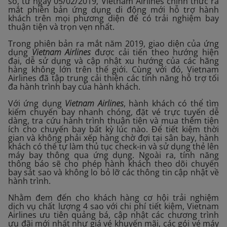
số, từ ngày 05/02/2019, Vietnam Airlines chính thức ra
mắt phiên bản ứng dụng di động mới hỗ trợ hành
khách trên mọi phương diện để có trải nghiệm bay
thuận tiện và trọn vẹn nhất.
Trong phiên bản ra mắt năm 2019, giao diện của ứng
dụng
Vietnam Airlines
được cải tiến theo hướng hiện
đại, dễ sử dụng và cập nhật xu hướng của các hãng
hàng không lớn trên thế giới. Cùng với đó, Vietnam
Airlines đã tập trung cải thiện các tính năng hỗ trợ tối
đa hành trình bay của hành khách.
Với ứng dụng
Vietnam Airlines
, hành khách có thể tìm
kiếm chuyến bay nhanh chóng, đặt vé trực tuyến dễ
dàng, tra cứu hành trình thuận tiện và mua thêm tiện
ích cho chuyến bay bất kỳ lúc nào. Để tiết kiệm thời
gian và không phải xếp hàng chờ đợi tại sân bay, hành
khách có thể tự làm thủ tục check-in và sử dụng thẻ lên
máy bay thông qua ứng dụng. Ngoài ra, tính năng
thông báo sẽ cho phép hành khách theo dõi chuyến
bay sát sao và không lo bỏ lỡ các thông tin cập nhật về
hành trình.
Nhằm đem đến cho khách hàng cơ hội trải nghiệm
dịch vụ chất lượng 4 sao với chi phí tiết kiệm, Vietnam
Airlines ưu tiên quảng bá, cập nhật các chương trình
ưu đãi mới nhất như giá vé khuyến mãi, các gói vé máy