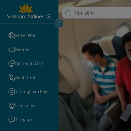
Khám Phá
Mua vé
Dịch vụ bổ trợ
Hành trình
Trải nghiệm bay
Lotusmiles
Trợ giúp