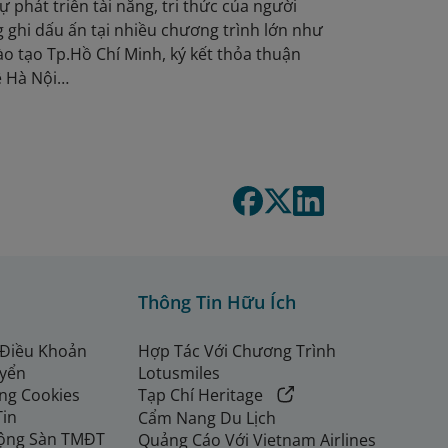
 phát triển tài năng, tri thức của người
g ghi dấu ấn tại nhiều chương trình lớn như
ào tạo Tp.Hồ Chí Minh, ký kết thỏa thuận
ệ Hà Nội…
Thông Tin Hữu Ích
 Điều Khoản
Hợp Tác Với Chương Trình
uyển
Lotusmiles
ng Cookies
Tạp Chí Heritage
Tin
Cẩm Nang Du Lịch
ộng Sàn TMĐT
Quảng Cáo Với Vietnam Airlines