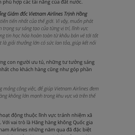
n phù hợp các tài năng của đất nước.
ng Giám đốc Vietnam Airlines Trịnh Hồng
tiên tiến
nhất của thế giới. Vì vậy,
m
uốn phát
n trọng sự sáng tạo của từng vị trí, lĩnh vực
g tin học hóa hoàn toàn từ khâu bán vé tới tất
t là giải thưởng lớn có sức lan tỏa
, giúp kết nối
ng con người ưu tú, những tư tưởng sáng
 nhất cho khách hàng cũng như góp phần
ng mảng công việc, để giúp Vietnam Airlines đem
hàng không lớn mạnh
trong khu vực và trên thế
 hoạt động thuộc lĩnh vực tránh nhiệm xã
s. Với vai trò là Hãng hàng không Quốc gia
etnam Airlines những năm qua đã đặc biệt