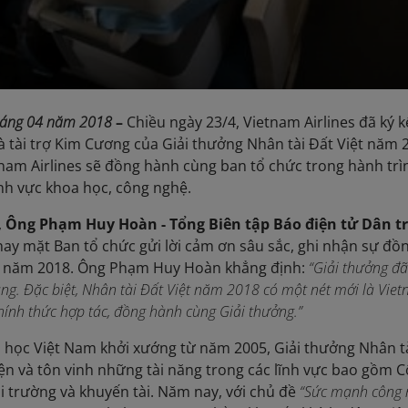
tháng 04 năm 2018
–
Chiều ngày 23/4, Vietnam Airlines đã ký 
hà tài trợ Kim Cương của Giải thưởng Nhân tài Đất Việt năm 
tnam Airlines sẽ đồng hành cùng ban tổ chức trong hành trì
ĩnh vực khoa học, công nghệ.
,
Ông Phạm Huy Hoàn - Tổng Biên tập Báo điện tử Dân t
ay mặt Ban tổ chức gửi lời cảm ơn sâu sắc, ghi nhận sự đồn
ệt năm 2018. Ông Phạm Huy Hoàn khẳng định:
“Giải thưởng đã
ăng. Đặc biệt, Nhân tài Đất Việt năm 2018 có một nét mới là Viet
 chính thức hợp tác, đồng hành cùng Giải thưởng.”
 học Việt Nam khởi xướng từ năm 2005, Giải thưởng Nhân t
iện và tôn vinh những tài năng trong các lĩnh vực bao gồm 
i trường và khuyến tài. Năm nay, với chủ đề
“Sức mạnh công 