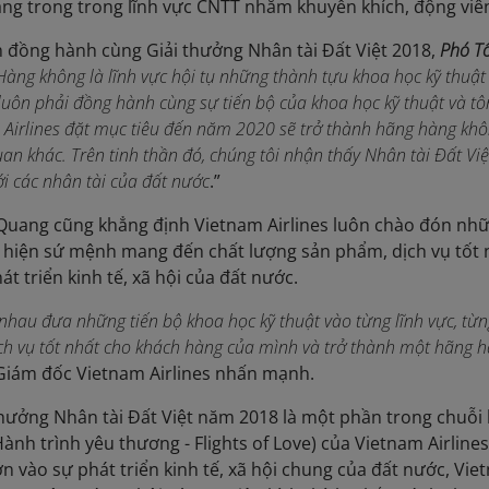
ắng trong trong lĩnh vực CNTT nhằm khuyến khích, động viê
h đồng hành cùng Giải thưởng Nhân tài Đất Việt 2018,
Phó Tổ
Hàng không
là lĩnh vực hội tụ những thành tựu khoa học kỹ thuật 
i luôn phải đồng hành cùng
sự tiến bộ của khoa học kỹ thuật và
tô
Airlines đặt mục tiêu đến năm 2020 sẽ trở thành hãng hàng khôn
uan khác. Trên tinh thần đó
, chúng tôi nhận thấy Nhân tài Đất Việ
ới các nhân tài của đất nước
.”
Quang cũng khẳng định Vietnam Airlines luôn chào đón nhữ
c hiện sứ mệnh mang đến chất lượng sản phẩm, dịch vụ tốt
t triển kinh tế, xã hội của đất nước.
nhau đưa những tiến bộ khoa học kỹ thuật vào từng lĩnh vực, từ
ch vụ tốt nhất cho
khách hàng của mình và
trở thành một hãng 
Giám đốc Vietnam Airlines nhấn mạnh.
 thưởng Nhân tài Đất Việt năm 2018 là một phần trong chuỗi
ành trình yêu thương - Flights of Love) của Vietnam Airline
ớn vào sự phát triển kinh tế, xã hội chung của đất nước, Vi