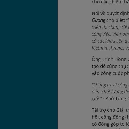
cho các chiến th
Nói về quyết địn
Quang
cho biết:
“
triển thì chúng tô
công việc.
Vietnam 
cả các khâu liên q
Vietnam Airlines v
Ông Trịnh Hồng 
tạo để cùng thự
vào công cuộc phá
“Chúng ta sẽ cùng 
đến
chất lượng
dị
giới.”
- Phó Tổng 
Tài trợ cho Giải
hội, cộng đồng (H
có đóng góp to l