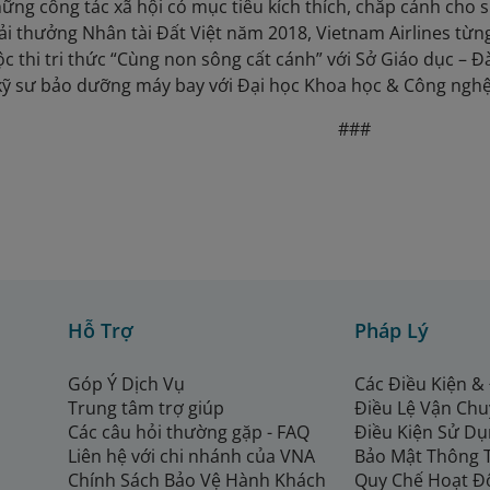
ng công tác xã hội có mục tiêu kích thích, chắp cánh cho sự
iải thưởng Nhân tài Đất Việt năm 2018, Vietnam Airlines từn
c thi tri thức “Cùng non sông cất cánh” với Sở Giáo dục – Đ
 kỹ sư bảo dưỡng máy bay với Đại học Khoa học & Công ngh
###
Hỗ Trợ
Pháp Lý
Góp Ý Dịch Vụ
Các Điều Kiện &
Trung tâm trợ giúp
Điều Lệ Vận Ch
Các câu hỏi thường gặp - FAQ
Điều Kiện Sử Dụ
Liên hệ với chi nhánh của VNA
Bảo Mật Thông 
Chính Sách Bảo Vệ Hành Khách
Quy Chế Hoạt Đ