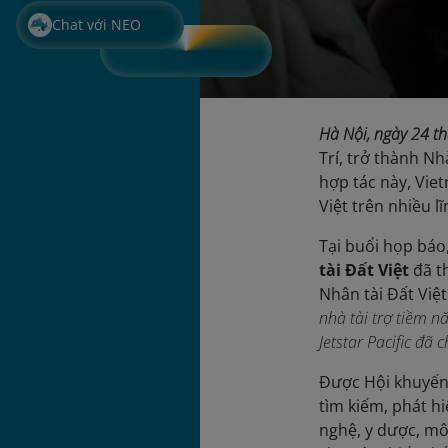
Chat với NEO
Hà Nội, ngày 24 
Trí, trở thành N
hợp tác này, Vie
Việt trên nhiều l
Tại buổi họp báo
tài Đất Việt
đã th
Nhân tài Đất Vi
nhà tài trợ tiềm n
Jetstar Pacific đã
Được Hội khuyến
tìm kiếm, phát h
nghệ, y dược, mô