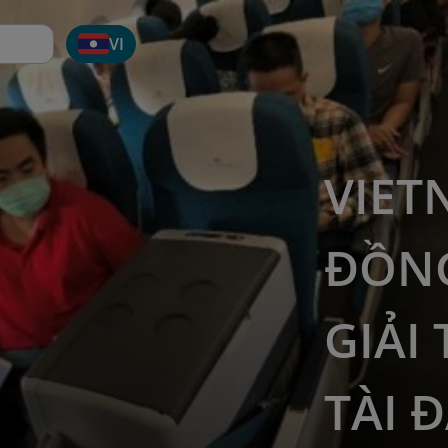
VI
VIET
ĐỒN
GIẢI
TÀI Đ