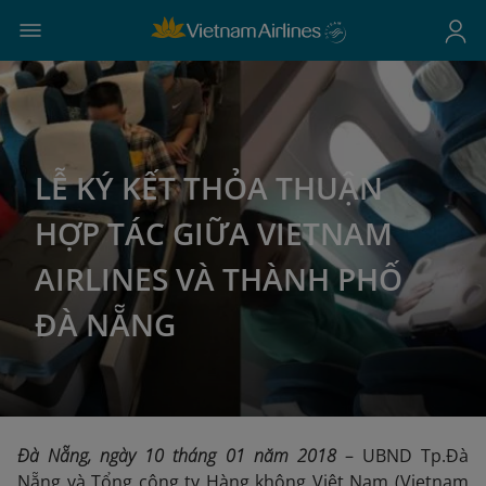
LỄ KÝ KẾT THỎA THUẬN
HỢP TÁC GIỮA VIETNAM
AIRLINES VÀ THÀNH PHỐ
ĐÀ NẴNG
Đà Nẵng, ngày 10 tháng 01 năm 2018
– UBND Tp.Đà
Nẵng và Tổng công ty Hàng không Việt Nam (Vietnam