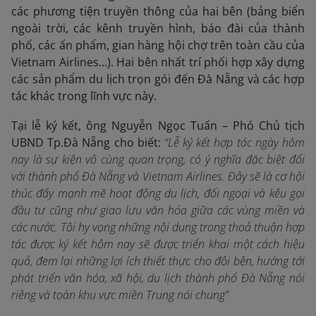
các phương tiện truyền thông của hai bên (bảng biển
ngoài trời, các kênh truyền hình, báo đài của thành
phố, các ấn phẩm, gian hàng hội chợ trên toàn cầu của
Vietnam Airlines...). Hai bên nhất trí phối hợp xây dựng
các sản phẩm du lịch trọn gói đến Đà Nẵng và các hợp
tác khác trong lĩnh vực này.
Tại lễ ký kết, ông Nguyễn Ngọc Tuấn – Phó Chủ tịch
UBND Tp.Đà Nẵng cho biết:
“L
ễ ký kết hợp tác ngày hôm
nay là sự kiện vô cùng quan trọng, có ý nghĩa đặc biệt đối
với thành phố Đà Nẵng và Vietnam Airlines. Đây sẽ là cơ hội
thúc đẩy mạnh mẽ hoạt động du lịch, đối ngoại và kêu gọi
đầu tư cũng như giao lưu văn hóa giữa các vùng miền và
các nước. Tôi hy vọng những nội dung trong thoả thuận hợp
tác được ký kết hôm nay sẽ được triển khai một cách hiệu
quả, đem lại những lợi ích thiết thực cho đôi bên, hướng tới
phát triển văn hóa, xã hội, du lịch thành phố Đà Nẵng nói
riêng và toàn khu vực miền Trung nói chung
”