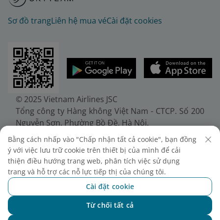
Sơ đồ trang
Liên hệ mua vé
Cài đặt cookies
© 2025 Vietnam Airlines JSC
Tổng công ty Hàng không Việt Nam - CTCP. Số 200
Nguyễn Sơn, Phường Bồ Đề, Hà Nội.
Điện thoại: (+84-24) 38272289. Fax: (+84-24)
Bằng cách nhấp vào "Chấp nhận tất cả cookie", bạn đồng
38722375
ý với việc lưu trữ cookie trên thiết bị của mình để cải
Giấy chứng nhận đăng ký doanh nghiệp, mã số
thiện điều hướng trang web, phân tích việc sử dụng
doanh nghiệp 0100107518, đăng ký lần đầu ngày
trang và hỗ trợ các nỗ lực tiếp thị của chúng tôi.
30/6/2010, đăng ký thay đổi lần thứ 10 ngày
Cài đặt cookie
24/7/2025, cấp bởi Sở Tài chính Thành phố Hà Nội.
Từ chối tất cả
Chat với NEO