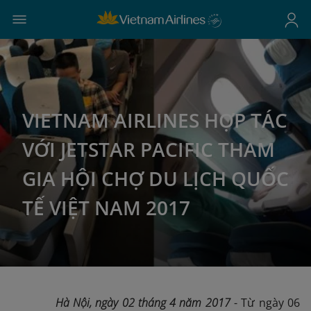
VIETNAM AIRLINES HỢP TÁC
VỚI JETSTAR PACIFIC THAM
GIA HỘI CHỢ DU LỊCH QUỐC
TẾ VIỆT NAM 2017
Hà Nội, ngày 02 tháng 4 năm 2017
- Từ ngày 06