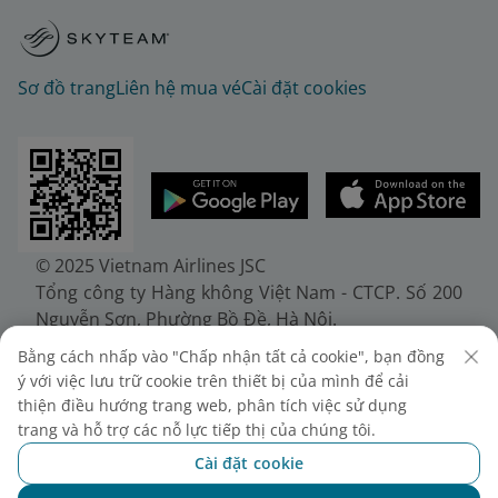
Sơ đồ trang
Liên hệ mua vé
Cài đặt cookies
© 2025 Vietnam Airlines JSC
Tổng công ty Hàng không Việt Nam - CTCP. Số 200
Nguyễn Sơn, Phường Bồ Đề, Hà Nội.
Điện thoại: (+84-24) 38272289. Fax: (+84-24)
Bằng cách nhấp vào "Chấp nhận tất cả cookie", bạn đồng
38722375
ý với việc lưu trữ cookie trên thiết bị của mình để cải
Giấy chứng nhận đăng ký doanh nghiệp, mã số
thiện điều hướng trang web, phân tích việc sử dụng
doanh nghiệp 0100107518, đăng ký lần đầu ngày
trang và hỗ trợ các nỗ lực tiếp thị của chúng tôi.
30/6/2010, đăng ký thay đổi lần thứ 10 ngày
Cài đặt cookie
24/7/2025, cấp bởi Sở Tài chính Thành phố Hà Nội.