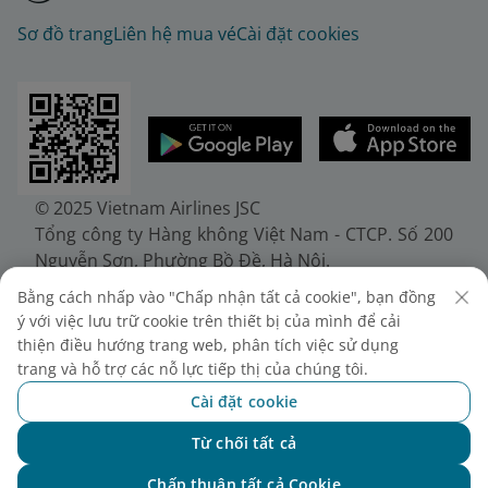
Sơ đồ trang
Liên hệ mua vé
Cài đặt cookies
© 2025 Vietnam Airlines JSC
Tổng công ty Hàng không Việt Nam - CTCP. Số 200
Nguyễn Sơn, Phường Bồ Đề, Hà Nội.
Điện thoại: (+84-24) 38272289. Fax: (+84-24)
Bằng cách nhấp vào "Chấp nhận tất cả cookie", bạn đồng
38722375
ý với việc lưu trữ cookie trên thiết bị của mình để cải
Giấy chứng nhận đăng ký doanh nghiệp, mã số
thiện điều hướng trang web, phân tích việc sử dụng
doanh nghiệp 0100107518, đăng ký lần đầu ngày
trang và hỗ trợ các nỗ lực tiếp thị của chúng tôi.
30/6/2010, đăng ký thay đổi lần thứ 10 ngày
Cài đặt cookie
24/7/2025, cấp bởi Sở Tài chính Thành phố Hà Nội.
Từ chối tất cả
Chat với NEO
Chấp thuận tất cả Cookie