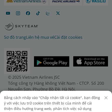
Sơ đồ trang
Liên hệ mua vé
Cài đặt cookies
© 2025 Vietnam Airlines JSC
Tổng công ty Hàng không Việt Nam - CTCP. Số 200
Nguyễn Sơn, Phường Bồ Đề, Hà Nội.
Điện thoại: (+84-24) 38272289. Fax: (+84-24)
Bằng cách nhấp vào "Chấp nhận tất cả cookie", bạn đồng
38722375
ý với việc lưu trữ cookie trên thiết bị của mình để cải
Giấy chứng nhận đăng ký doanh nghiệp, mã số
thiện điều hướng trang web, phân tích việc sử dụng