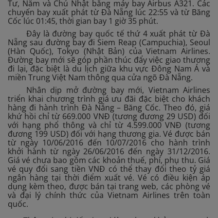
Tư, Năm và Chủ Nhật bằng máy bay Airbus A321. Các
chuyến bay xuất phát từ Đà Nẵng lúc 22:55 và từ Băng
Cốc lúc 01:45, thời gian bay 1 giờ 35 phút.
Đây là đường bay quốc tế thứ 4 xuất phát từ Đà
Nẵng sau đường bay đi Siem Reap (Campuchia), Seoul
(Hàn Quốc), Tokyo (Nhật Bản) của Vietnam Airlines.
Đường bay mới sẽ góp phần thúc đẩy việc giao thương
đi lại, đặc biệt là du lịch giữa khu vực Đông Nam Á và
miền Trung Việt Nam thông qua cửa ngõ Đà Nẵng.
Nhân dịp mở đường bay mới, Vietnam Airlines
triển khai chương trình giá ưu đãi đặc biệt cho khách
hàng đi hành trình Đà Nẵng – Băng Cốc. Theo đó, giá
khứ hồi chỉ từ 669.000 VNĐ (tương đương 29 USD) đối
với hạng phổ thông và chỉ từ 4.599.000 VNĐ (tương
đương 199 USD) đối với hạng thương gia. Vé được bán
từ ngày 10/06/2016 đến 10/07/2016 cho hành trình
khởi hành từ ngày 26/06/2016 đến ngày 31/12/2016.
Giá vé chưa bao gồm các khoản thuế, phí, phụ thu. Giá
vé quy đổi sang tiền VNĐ có thể thay đổi theo tỷ giá
ngân hàng tại thời điểm xuất vé. Vé có điều kiện áp
dụng kèm theo, được bán tại trang web, các phòng vé
và đại lý chính thức của Vietnam Airlines trên toàn
quốc.