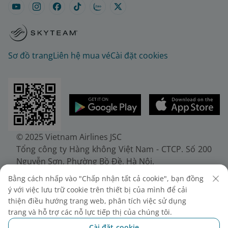
Sơ đồ trang
Liên hệ mua vé
Cài đặt cookies
© 2025 Vietnam Airlines JSC
Tổng công ty Hàng không Việt Nam - CTCP. Số 200
Nguyễn Sơn, Phường Bồ Đề, Hà Nội.
Điện thoại: (+84-24) 38272289. Fax: (+84-24)
Bằng cách nhấp vào "Chấp nhận tất cả cookie", bạn đồng
38722375
ý với việc lưu trữ cookie trên thiết bị của mình để cải
Giấy chứng nhận đăng ký doanh nghiệp, mã số
thiện điều hướng trang web, phân tích việc sử dụng
doanh nghiệp 0100107518, đăng ký lần đầu ngày
trang và hỗ trợ các nỗ lực tiếp thị của chúng tôi.
30/6/2010, đăng ký thay đổi lần thứ 10 ngày
Cài đặt cookie