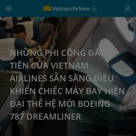
NHỮNG PHI CÔNG ĐẦU
TIÊN CỦA VIETNAM
AIRLINES SẴN SÀNG ĐIỀU
KHIỂN CHIẾC MÁY BAY HIỆN
ĐẠI THẾ HỆ MỚI BOEING
787 DREAMLINER