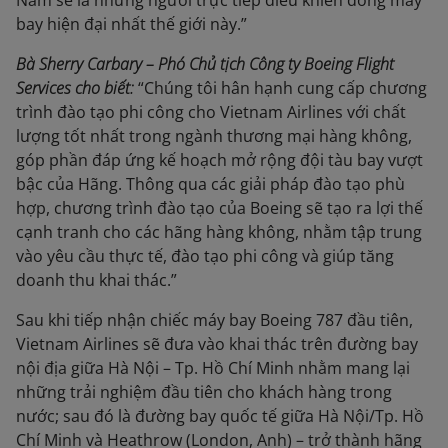
Nam sẽ là những người trực tiếp điều khiển dòng máy
bay hiện đại nhất thế giới này.”
Bà Sherry Carbary – Phó Chủ tịch Công ty Boeing Flight
Services cho biết:
“Chúng tôi hân hạnh cung cấp chương
trình đào tạo phi công cho Vietnam Airlines với chất
lượng tốt nhất trong ngành thương mại hàng không,
góp phần đáp ứng kế hoạch mở rộng đội tàu bay vượt
bậc của Hãng. Thông qua các giải pháp đào tạo phù
hợp, chương trình đào tạo của Boeing sẽ tạo ra lợi thế
cạnh tranh cho các hãng hàng không, nhằm tập trung
vào yêu cầu thực tế, đào tạo phi công và giúp tăng
doanh thu khai thác.”
Sau khi tiếp nhận chiếc máy bay Boeing 787 đầu tiên,
Vietnam Airlines sẽ đưa vào khai thác trên đường bay
nội địa giữa Hà Nội – Tp. Hồ Chí Minh nhằm mang lại
những trải nghiệm đầu tiên cho khách hàng trong
nước; sau đó là đường bay quốc tế giữa Hà Nội/Tp. Hồ
Chí Minh và Heathrow (London, Anh) – trở thành hãng