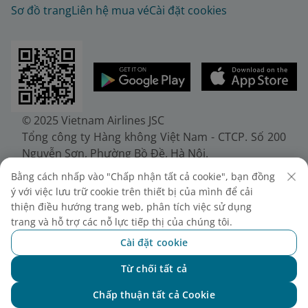
Sơ đồ trang
Liên hệ mua vé
Cài đặt cookies
© 2025 Vietnam Airlines JSC
Tổng công ty Hàng không Việt Nam - CTCP. Số 200
Nguyễn Sơn, Phường Bồ Đề, Hà Nội.
Điện thoại: (+84-24) 38272289. Fax: (+84-24)
Bằng cách nhấp vào "Chấp nhận tất cả cookie", bạn đồng
38722375
ý với việc lưu trữ cookie trên thiết bị của mình để cải
Giấy chứng nhận đăng ký doanh nghiệp, mã số
thiện điều hướng trang web, phân tích việc sử dụng
doanh nghiệp 0100107518, đăng ký lần đầu ngày
trang và hỗ trợ các nỗ lực tiếp thị của chúng tôi.
30/6/2010, đăng ký thay đổi lần thứ 10 ngày
Cài đặt cookie
24/7/2025, cấp bởi Sở Tài chính Thành phố Hà Nội.
Từ chối tất cả
Chat với NEO
Chấp thuận tất cả Cookie