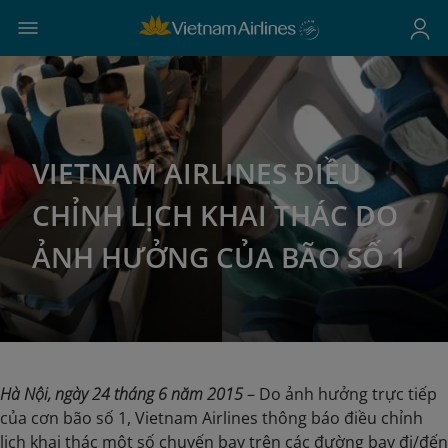
VIETNAM AIRLINES ĐIỀU
CHỈNH LỊCH KHAI THÁC DO
ẢNH HƯỞNG CỦA BÃO SỐ 1
Hà Nội, ngày 24 tháng 6 năm 2015
– Do ảnh hưởng trực tiếp
của cơn bão số 1, Vietnam Airlines thông báo điều chỉnh
lịch khai thác một số chuyến bay trên các đường bay đi/đến