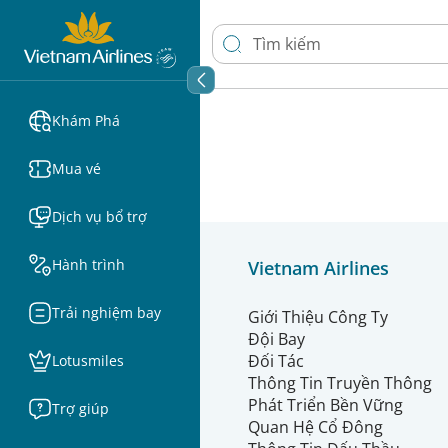
Khám Phá
Mua vé
Dịch vụ bổ trợ
Hành trình
Vietnam Airlines
Trải nghiệm bay
Giới Thiệu Công Ty
Đội Bay
Đối Tác
Lotusmiles
Thông Tin Truyền Thông
Phát Triển Bền Vững
Trợ giúp
Quan Hệ Cổ Đông