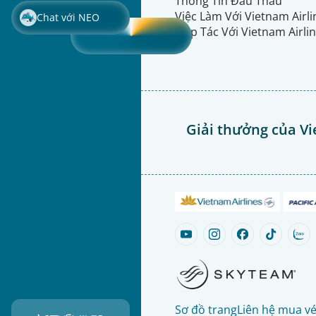
Thông Tin Đấu Thầu
Việc Làm Với Vietnam Airl
Chat với NEO
Hợp Tác Với Vietnam Airli
Giải thưởng của Vi
Sơ đồ trang
Liên hệ mua v