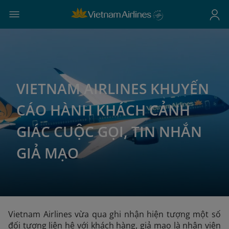
VIETNAM AIRLINES KHUYẾN
CÁO HÀNH KHÁCH CẢNH
GIÁC CUỘC GỌI, TIN NHẮN
GIẢ MẠO
Vietnam Airlines vừa qua ghi nhận hiện tượng một số
đối tượng liên hệ với khách hàng, giả mạo là nhân viên