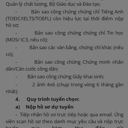
Quản lý chất lượng, Bộ Giáo dục và Đào tạo.
Bản sao công chứng chứng chỉ Tiếng Anh
-
(TOEIC/IELTS/TOEFL) còn hiệu lực tại thời điểm nộp
hồ sơ;
Bản sao công chứng chứng chỉ Tin học
-
(MOS/ IC3, nếu có);
Bản sao các văn bằng, chứng chỉ khác (nếu
-
có);
Bản sao công chứng Chứng minh nhân
-
dân/Căn cước công dân;
Bản sao công chứng Giấy khai sinh;
-
2 ảnh 4x6 (chụp trong vòng 6 tháng gần
-
nhất).
4.
Quy trình tuyển chọn
:
a)
Nộp hồ sơ dự tuyển
Tiếp nhận hồ sơ trực tiếp hoặc qua email. Ứng
-
viên scan hồ sơ theo danh mục yêu cầu và nộp trực
tuyến qua hòm thư điện tử: