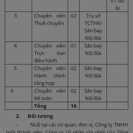
01 dự
bị
3
Chuyên viên
02
Trụ sở
Thuê chuyến
TCTHK/
Sân bay
Nội Bài
4
Chuyên viên
01
Sân bay
Trực ban
Nội Bài
điều hành
5
Chuyên viên
02
Sân bay
Hành chính
Nội Bài
tổng hợp
6
Chuyên viên
02
Sân bay
Kế toán
Nội Bài
Tổng
16
2.
Đối tượng
NLĐ tại các cơ quan, đơn vị, Công ty TNHH
-
một thành viên, Công ty cổ phần chi phối của Tổng