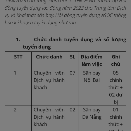
19/4/2023 của Tổng Giám đốc TCTHK về việc thành lập Hội
đồng tuyển dụng lao động năm 2023 cho Trung tâm Dịch
vụ và Khai thác sân bay, Hội đồng tuyển dụng ASOC thông
báo kế hoạch tuyển dụng như sau:
1.
Chức danh tuyển dụng và số lượng
tuyển dụng
STT
Chức danh
SL
Địa điểm
Ghi
làm việc
chú
1
Chuyên viên
07
Sân bay
05
Dịch vụ hành
Nội Bài
chính
khách
thức +
02 dự
bị
2
Chuyên viên
02
Sân bay
01
Dịch vụ hành
Đà Nẵng
chính
khách
thức +