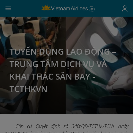
TUYỂN DỤNG LAO ĐỘNG –
TRUNG TÂM DỊCH VỤ VÀ
KHAI THÁC SÂN BAY -
TCTHKVN
Căn cứ Quyết định số 340/QĐ-TCTHK-TCNL ngày