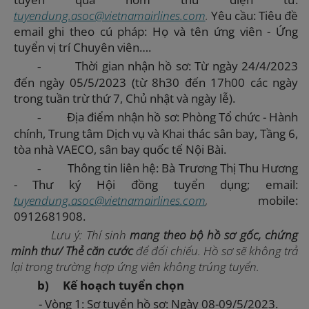
tuyendung.asoc@vietnamairlines.com
.
Yêu cầu: Tiêu đề
email ghi theo cú pháp: Họ và tên ứng viên - Ứng
tuyển vị trí Chuyên viên….
Thời gian nhận hồ sơ: Từ ngày 24/4/2023
-
đến ngày 05/5/2023 (từ 8h30 đến 17h00 các ngày
trong tuần trừ thứ 7, Chủ nhật và ngày lễ).
Địa điểm nhận hồ sơ: Phòng Tổ chức - Hành
-
chính, Trung tâm Dịch vụ và Khai thác sân bay, Tầng 6,
tòa nhà VAECO, sân bay quốc tế Nội Bài.
Thông tin liên hệ: Bà Trương Thị Thu Hương
-
- Thư ký Hội đồng tuyển dụng; email:
tuyendung.asoc@vietnamairlines.com
,
mobile:
0912681908.
Lưu ý: Thí sinh
mang theo bộ hồ sơ gốc, chứng
minh thư/ Thẻ căn cước
để đối chiếu.
Hồ sơ s
ẽ không trả
lại trong trường hợp
ứng viên
không trúng tuyển.
b)
Kế
hoạch
tuyển chọn
- Vòng 1: Sơ tuyển hồ sơ: Ngày 08-09/5/2023.