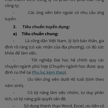
công ty;
Các ứng viên bên ngoài có nhu cầu ứng
-
tuyển.
3.
Tiêu chuẩn tuyển dụng:
a)
Tiêu
chuẩn chung:
Là công dân Việt Nam, lý lịch bản thân, gia
-
đình rõ ràng (có xác nhận của địa phương), có đủ sức
khỏe để làm việc.
Tốt
nghiệp
Đ
ại học
hệ chính quy các
-
chuyên ngành phù hợp
(Chuyên ngành học được quy
định cụ thể tại
Phụ lục kèm theo
).
Ưu tiên ứng viên dưới 40 tuổi (tính theo
-
năm sinh).
Có kỹ năng làm việc nhóm, tư duy phân
-
tích, có kỹ năng giải quyết vấn đề.
Sử dụng thành thạo Word, Excel, ưu tiên có
-