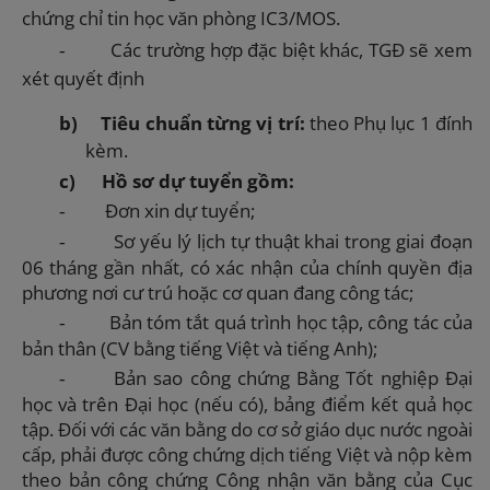
chứng chỉ tin học văn phòng IC3/MOS.
Các trường hợp đặc biệt khác, TGĐ sẽ xem
-
xét quyết định
b)
Tiêu chuẩn từng vị trí:
theo Phụ lục 1 đính
kèm.
c)
Hồ sơ dự tuyển gồm:
Đơn xin dự tuyển;
-
Sơ yếu lý lịch tự thuật khai trong giai đoạn
-
06 tháng gần nhất, có xác nhận của chính quyền địa
phương nơi cư trú hoặc cơ quan đang công tác;
Bản tóm tắt quá trình học tập, công tác của
-
bản thân (CV bằng tiếng Việt và tiếng Anh);
Bản sao công chứng Bằng Tốt nghiệp Đại
-
học và trên Đại học (nếu có), bảng điểm kết quả học
tập. Đối với các văn bằng do cơ sở giáo dục nước ngoài
cấp, phải được công chứng dịch tiếng Việt và nộp kèm
theo bản công chứng Công nhận văn bằng của Cục