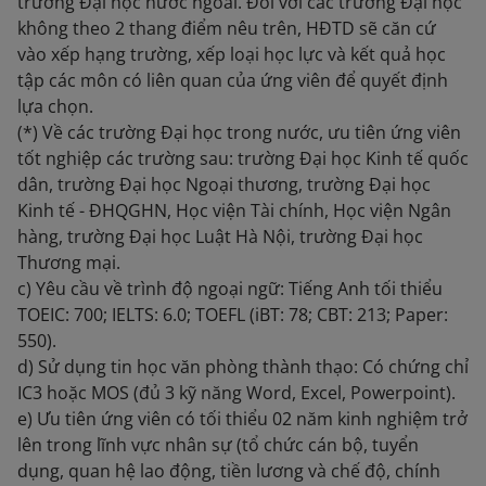
trường Đại học nước ngoài. Đối với các trường Đại học
không theo 2 thang điểm nêu trên, HĐTD sẽ căn cứ
vào xếp hạng trường, xếp loại học lực và kết quả học
tập các môn có liên quan của ứng viên để quyết định
lựa chọn.
(*) Về các trường Đại học trong nước, ưu tiên ứng viên
tốt nghiệp các trường sau: trường Đại học Kinh tế quốc
dân, trường Đại học Ngoại thương, trường Đại học
Kinh tế - ĐHQGHN, Học viện Tài chính, Học viện Ngân
hàng, trường Đại học Luật Hà Nội, trường Đại học
Thương mại.
c) Yêu cầu về trình độ ngoại ngữ: Tiếng Anh tối thiểu
TOEIC: 700; IELTS: 6.0; TOEFL (iBT: 78; CBT: 213; Paper:
550).
d) Sử dụng tin học văn phòng thành thạo: Có chứng chỉ
IC3 hoặc MOS (đủ 3 kỹ năng Word, Excel, Powerpoint).
e) Ưu tiên ứng viên có tối thiểu 02 năm kinh nghiệm trở
lên trong lĩnh vực nhân sự (tổ chức cán bộ, tuyển
dụng, quan hệ lao động, tiền lương và chế độ, chính