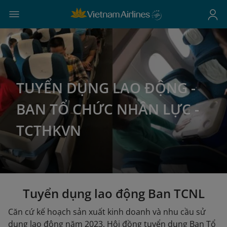
TUYỂN DỤNG LAO ĐỘNG -
BAN TỔ CHỨC NHÂN LỰC -
TCTHKVN
Tuyển dụng lao động Ban TCNL
Căn cứ kế hoạch sản xuất kinh doanh và nhu cầu sử
dụng lao động năm 2023, Hội đồng tuyển dụng Ban Tổ