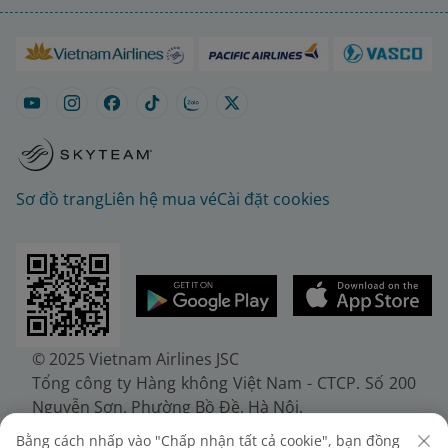
Sơ đồ trang
Liên hệ mua vé
Cài đặt cookies
© 2025 Vietnam Airlines JSC
Tổng công ty Hàng không Việt Nam - CTCP. Số 200
Nguyễn Sơn, Phường Bồ Đề, Hà Nội.
Điện thoại: (+84-24) 38272289. Fax: (+84-24)
Bằng cách nhấp vào "Chấp nhận tất cả cookie", bạn đồng