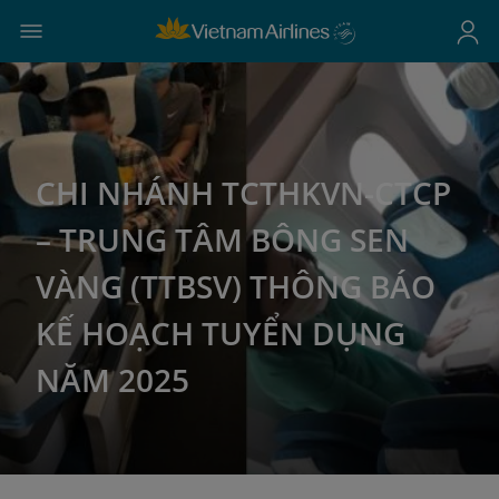
CHI NHÁNH TCTHKVN-CTCP
– TRUNG TÂM BÔNG SEN
VÀNG (TTBSV) THÔNG BÁO
KẾ HOẠCH TUYỂN DỤNG
NĂM 2025