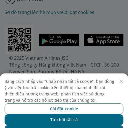
Sơ đồ trang
Liên hệ mua vé
Cài đặt cookies
© 2025 Vietnam Airlines JSC
Tổng công ty Hàng không Việt Nam - CTCP. Số 200
Nguyễn Sơn, Phường Bồ Đề, Hà Nội.
Điện thoại: (+84-24) 38272289. Fax: (+84-24)
Bằng cách nhấp vào "Chấp nhận tất cả cookie", bạn đồng
38722375
ý với việc lưu trữ cookie trên thiết bị của mình để cải
Giấy chứng nhận đăng ký doanh nghiệp, mã số
thiện điều hướng trang web, phân tích việc sử dụng
doanh nghiệp 0100107518, đăng ký lần đầu ngày
trang và hỗ trợ các nỗ lực tiếp thị của chúng tôi.
30/6/2010, đăng ký thay đổi lần thứ 10 ngày
Cài đặt cookie
24/7/2025, cấp bởi Sở Tài chính Thành phố Hà Nội.
Từ chối tất cả
Chat với NEO