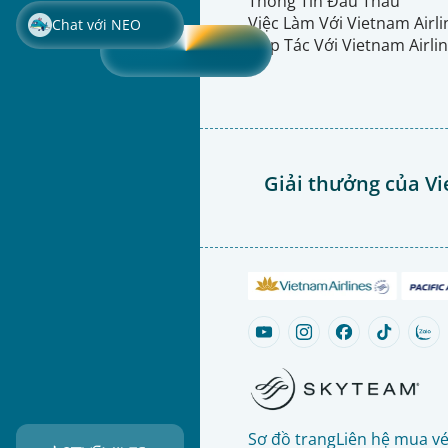
Thông Tin Đấu Thầu
Việc Làm Với Vietnam Airl
Chat với NEO
Hợp Tác Với Vietnam Airli
Giải thưởng của Vi
Sơ đồ trang
Liên hệ mua v