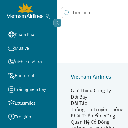
Khám Phá
Mua vé
Dịch vụ bổ trợ
Hành trình
Vietnam Airlines
Trải nghiệm bay
Giới Thiệu Công Ty
Đội Bay
Đối Tác
Lotusmiles
Thông Tin Truyền Thông
Phát Triển Bền Vững
Trợ giúp
Quan Hệ Cổ Đông