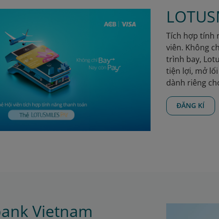
LOTUS
Tích hợp tính 
viên. Không c
trình bay, Lot
tiện lợi, mở l
dành riêng ch
ĐĂNG KÍ
bank Vietnam