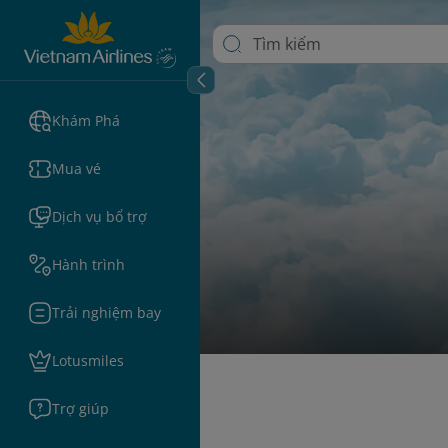
Khám Phá
Mua vé
Dịch vụ bổ trợ
Hành trình
Trải nghiệm bay
Lotusmiles
Trợ giúp