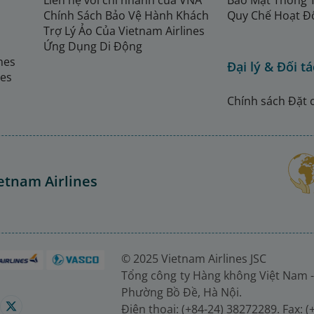
Liên hệ với chi nhánh của VNA
Bảo Mật Thông 
Chính Sách Bảo Vệ Hành Khách
Quy Chế Hoạt Đ
Trợ Lý Ảo Của Vietnam Airlines
Ứng Dụng Di Động
ines
Đại lý & Đối tá
nes
Chính sách Đặt 
etnam Airlines
© 2025 Vietnam Airlines JSC
Tổng công ty Hàng không Việt Nam -
Phường Bồ Đề, Hà Nội.
Điện thoại: (+84-24) 38272289. Fax: 