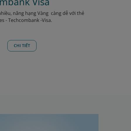
mbank Visa
 nhiều, nâng hạng Vàng càng dễ với thẻ
nes - Techcombank -Visa.
CHI TIẾT