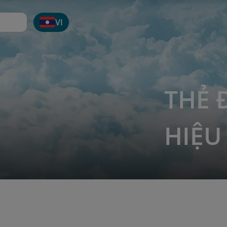
VI
THẺ
HIỆU