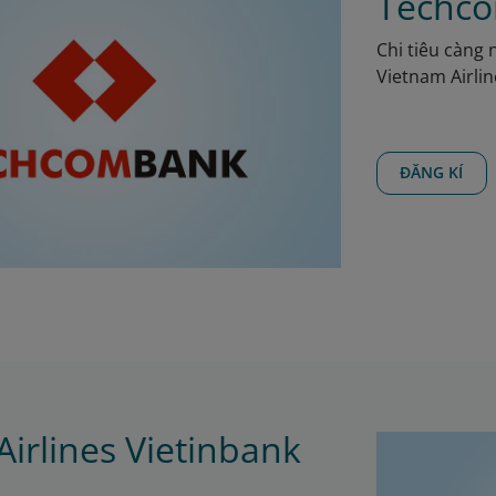
Techco
Chi tiêu càng
Vietnam Airli
ĐĂNG KÍ
irlines Vietinbank