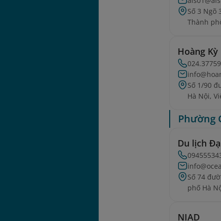
als01@als
Số 3 Ngõ 
Thành phố
Hoàng Kỳ
024.37759
info@hoa
Số 1/90 đ
Hà Nội, V
Phường 
Du lịch Đ
09455534
info@ocea
Số 74 đườ
phố Hà Nộ
NIAD