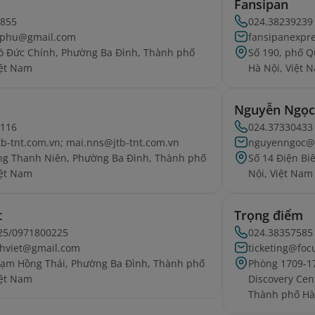
Fansipan
4855
024.38239239
ucphu@gmail.com
fansipanexpr
ó Đức Chính, Phường Ba Đình, Thành phố
Số 190, phố 
iệt Nam
Hà Nội, Việt 
Nguyễn Ngọc
5116
024.37330433
tb-tnt.com.vn; mai.nns@jtb-tnt.com.vn
nguyenngoc@
ng Thanh Niên, Phường Ba Đình, Thành phố
Số 14 Điện Bi
iệt Nam
Nội, Việt Nam
t
Trọng điểm
25/0971800225
024.38357585
nhviet@gmail.com
ticketing@fo
ạm Hồng Thái, Phường Ba Đình, Thành phố
Phòng 1709-17
iệt Nam
Discovery Cen
Thành phố Hà