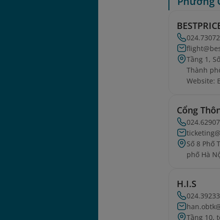
Phường 
BESTPRIC
024.7307
flight@be
Tầng 1, S
Thành phố
Website: 
Cổng Thô
024.6290
ticketing
Số 8 Phố
phố Hà Nộ
H.I.S
024.3923
han.obtk
Tầng 10, 