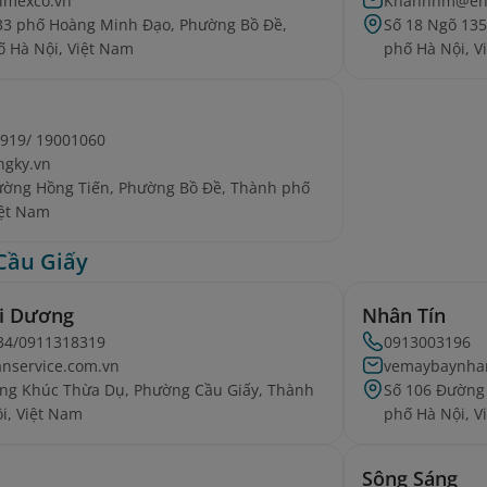
imexco.vn
Khanhhm@env
33 phố Hoàng Minh Đạo, Phường Bồ Đề,
Số 18 Ngõ 13
 Hà Nội, Việt Nam
phố Hà Nội, V
919/ 19001060
ngky.vn
ường Hồng Tiến, Phường Bồ Đề, Thành phố
iệt Nam
Cầu Giấy
ại Dương
Nhân Tín
34/0911318319
0913003196
nservice.com.vn
vemaybaynha
ng Khúc Thừa Dụ, Phường Cầu Giấy, Thành
Số 106 Đường
i, Việt Nam
phố Hà Nội, V
Sông Sáng