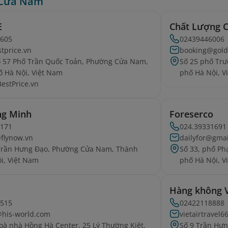
Cửa Nam
E
Chất Lượng 
2605
02439446006
stprice.vn
booking@gold
ố 57 Phố Trần Quốc Toản, Phường Cửa Nam,
Số 25 phố Tr
 Hà Nội, Việt Nam
phố Hà Nội, V
BestPrice.vn
ng Minh
Foreserco
7171
024.39331691
@flynow.vn
dailyfor@gma
 Trần Hưng Đạo, Phường Cửa Nam, Thành
Số 33, phố P
i, Việt Nam
phố Hà Nội, V
Hàng không Vi
3515
02422118888
@his-world.com
vietairtravel
toà nhà Hồng Hà Center, 25 Lý Thường Kiệt,
Số 9 Trần Hư