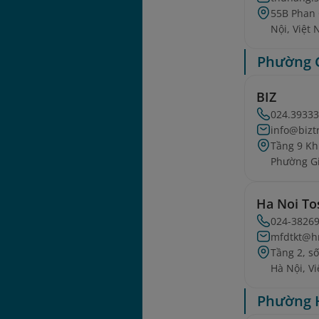
55B Phan
Nội, Việt
Phường 
BIZ
024.3933
info@bizt
Tầng 9 Kh
Phường Gi
Ha Noi To
024-3826
mfdtkt@h
Tầng 2, s
Hà Nội, V
Phường 