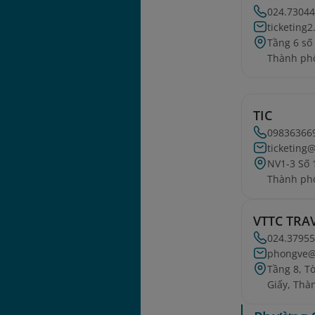
024.73044
ticketing
Tầng 6 số
Thành phố
TIC
09836366
ticketing
NV1-3 Số 
Thành phố
VTTC TRA
024.3795
phongve@v
Tầng 8, T
Giấy, Thà