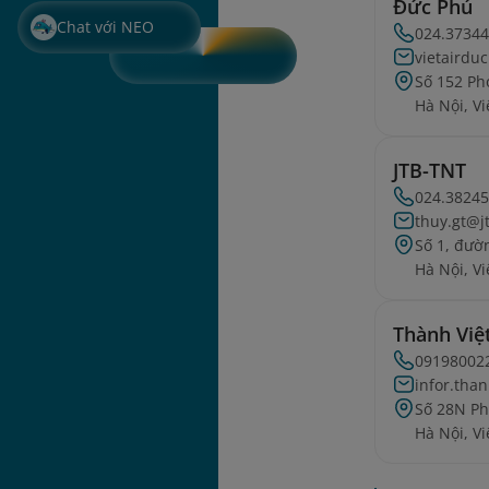
Đức Phú
Chat với NEO
024.3734
vietaird
Số 152 Ph
Hà Nội, V
JTB-TNT
024.3824
thuy.gt@j
Số 1, đườ
Hà Nội, V
Thành Việ
09198002
infor.tha
Số 28N Ph
Hà Nội, V