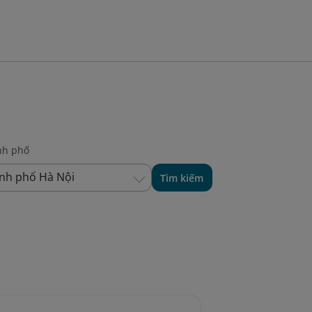
nh phố
nh phố Hà Nội
Tìm kiếm