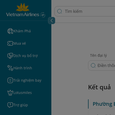
Khám Phá
Mua vé
Tên đại lý
Dịch vụ bổ trợ
Hành trình
Trải nghiệm bay
Kết quả
Lotusmiles
Phường 
Trợ giúp