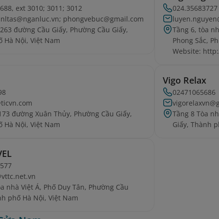
688, ext 3010; 3011; 3012
024.35683727
2.nltas@nganluc.vn; phongvebuc@gmail.com
luyen.nguyen
 263 đường Cầu Giấy, Phường Cầu Giấy,
Tầng 6, tòa n
 Hà Nội, Việt Nam
Phong Sắc, Ph
Website: http:
Vigo Relax
98
02471065686
@ticvn.com
vigorelaxvn@
173 đường Xuân Thủy, Phường Cầu Giấy,
Tầng 8 Tòa n
 Hà Nội, Việt Nam
Giấy, Thành p
VEL
5577
ttc.net.vn
òa nhà Việt Á, Phố Duy Tân, Phường Cầu
nh phố Hà Nội, Việt Nam