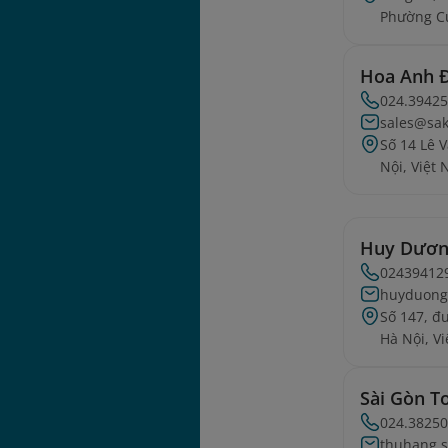
Phường C
Hoa Anh 
024.3942
sales@sak
Số 14 Lê 
Nội, Việt
Huy Dươ
02439412
huyduong
Số 147, 
Hà Nội, V
Sài Gòn T
024.3825
thuhang.s