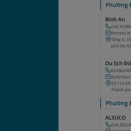
Phường 
Bình An
024.3538
theresa.l
Tầng 6, s
phố Hà Nộ
Du lịch Đ
02436230
dulichdu
Số 112 nh
Thành phố
Phường 
ALSUCO
024.3822