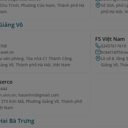
 Chu Trinh, Phường Cửa Nam, Thành phố Hà
Số 30A, phố 
 Nam
phố Hà Nội, V
Giảng Võ
F5 Việt Nam
3768
02437617619
ravel.vn
ticket1@f5tra
u văn phòng, Tòa nhà C1 Thành Công,
Lô số 8, tầng
ảng Võ, Thành phố Hà Nội, Việt Nam
Giảng Võ, Thà
serco
9444
n.vnn.vn; haianhnl@gmail.com
ố 273 Kim Mã, Phường Giảng Võ, Thành phố
iệt Nam
Hai Bà Trưng