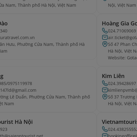
ửa Nam, Thành phố Hà Nội, Việt Nam
Nội, Việt Nam
Đào
Hoàng Gia Go
5340
024.71069069
uratravel.com.vn
air.ticket@go
Văn Hưu, Phường Cửa Nam, Thành phố Hà
Số 47 Phan C
 Nam
Hà Nội, Việt 
Website: Gota
ng
Kim Liên
985/0975119978
024.39428697
147ld@gmail.com
kimlienpvmb
đường Lê Duẩn, Phường Cửa Nam, Thành phố
Số 37 Trương
iệt Nam
Hà Nội, Việt 
ourist Hà Nội
Vietnamtour
0923
024.43825555
th@saigontourist.net
bookingoffic