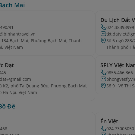
Bạch Mai
Du Lịch Đất V
0490/91
024.38393999
e@binhantravel.vn
tkt.datviet@g
ố 134 Bạch Mai, Phường Bạch Mai, Thành
Số 6 ngõ 283/
i, Việt Nam
Thành phố Hà
ức Đạt
SFLY Việt N
045
0855.466.366
cdat@gmail.com
phongvesflyv
à K2, phố Tạ Quang Bửu, Phường Bạch Mai,
Số 91 Võ Thị 
 Hà Nội, Việt Nam
Bồ Đề
Én Việt
4468
024.73005050