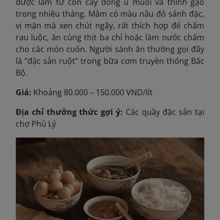
được làm từ con cáy đồng ủ muối và thính gạo
trong nhiều tháng. Mắm có màu nâu đỏ sánh đặc,
vị mặn mà xen chút ngậy, rất thích hợp để chấm
rau luộc, ăn cùng thịt ba chỉ hoặc làm nước chấm
cho các món cuốn. Người sành ăn thường gọi đây
là “đặc sản ruột” trong bữa cơm truyền thống Bắc
Bộ.
Giá:
Khoảng 80.000 – 150.000 VND/lít
Địa chỉ thưởng thức gợi ý:
Các quầy đặc sản tại
chợ Phủ Lý