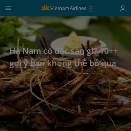
Hà Nam có đặc sản gì? 10++
gợi ý bạn không thể bỏ qua