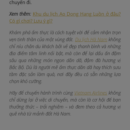
chuyến đi.
Xem thêm:
Khu du lịch Ao Dong Hang Luồn ở đâu?
Có gì chơi? Lưu ý gì?
Khám phá ẩm thực là cách tuyệt vời để cảm nhận trọn
vẹn tinh thần của một vùng đất.
Du lịch Hà Nam
không
chỉ níu chân du khách bởi vẻ đẹp thanh bình và những
địa điểm tâm linh nổi bật, mà còn để lại dấu ấn đậm
sâu qua những món ngon dân dã, đậm đà hương vị
Bắc Bộ. Dù là người mê ẩm thực dân dã hay thích sưu
tầm đặc sản làm quà, nơi đây đều có sẵn những lựa
chọn khó cưỡng.
Hãy để chuyến hành trình cùng
Vietnam Airlines
không
chỉ dừng lại ở việc di chuyển, mà còn là cơ hội để bạn
thưởng thức – trải nghiệm – và đem theo cả hương vị
quê nhà từ mảnh đất Hà Nam.