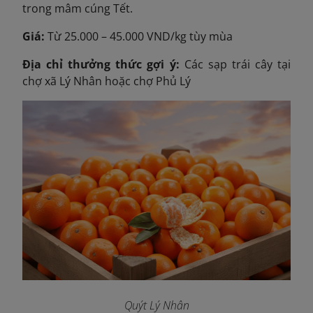
trong mâm cúng Tết.
Giá:
Từ 25.000 – 45.000 VND/kg tùy mùa
Địa chỉ thưởng thức gợi ý:
Các sạp trái cây tại
chợ xã Lý Nhân hoặc chợ Phủ Lý
Quýt Lý Nhân