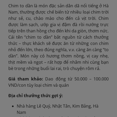
Chim to dần là món đặc sản dân dã nổi tiếng ở Hà
Nam, thường được chế biến từ nhiều loại chim trời
như sẻ, cu, chào mào cho đến cả vịt trời. Chim
được làm sạch, ướp gia vị đậm đà rồi nướng trực
tiếp trên than hồng cho đến khi da giòn, thơm nức.
Cái tên “chim to dần” bắt nguồn từ cách thưởng
thức – thực khách sẽ được ăn từ những con chim
nhỏ đến lớn, theo đúng nghĩa, v.v. càng ăn càng “to
dần”. Món này có hương thơm nồng, vị cay nhẹ,
thịt mềm và ngọt – rất hợp để nhâm nhi cùng bạn
bè trong những buổi lai rai, trò chuyện rôm rả.
Giá tham khảo:
Dao động từ 50.000 – 100.000
VND/con tùy loại chim và quán
Địa chỉ thưởng thức gợi ý:
Nhà hàng Lê Quý, Nhật Tân, Kim Bảng, Hà
Nam