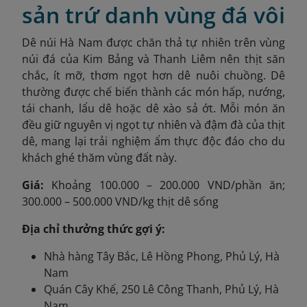
sản trứ danh vùng đá vôi
Dê núi Hà Nam được chăn thả tự nhiên trên vùng
núi đá của Kim Bảng và Thanh Liêm nên thịt săn
chắc, ít mỡ, thơm ngọt hơn dê nuôi chuồng. Dê
thường được chế biến thành các món hấp, nướng,
tái chanh, lẩu dê hoặc dê xào sả ớt. Mỗi món ăn
đều giữ nguyên vị ngọt tự nhiên và đậm đà của thịt
dê, mang lại trải nghiệm ẩm thực độc đáo cho du
khách ghé thăm vùng đất này.
Giá:
Khoảng 100.000 – 200.000 VND/phần ăn;
300.000 – 500.000 VND/kg thịt dê sống
Địa chỉ thưởng thức gợi ý:
Nhà hàng Tây Bắc, Lê Hồng Phong, Phủ Lý, Hà
Nam
Quán Cây Khế, 250 Lê Công Thanh, Phủ Lý, Hà
Nam