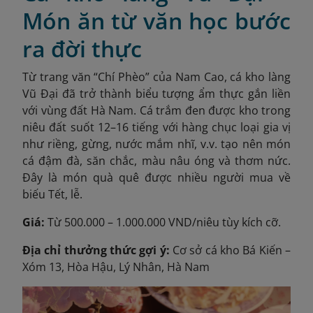
Món ăn từ văn học bước
ra đời thực
Từ trang văn “Chí Phèo” của Nam Cao, cá kho làng
Vũ Đại đã trở thành biểu tượng ẩm thực gắn liền
với vùng đất Hà Nam. Cá trắm đen được kho trong
niêu đất suốt 12–16 tiếng với hàng chục loại gia vị
như riềng, gừng, nước mắm nhĩ, v.v. tạo nên món
cá đậm đà, săn chắc, màu nâu óng và thơm nức.
Đây là món quà quê được nhiều người mua về
biếu Tết, lễ.
Giá:
Từ 500.000 – 1.000.000 VND/niêu tùy kích cỡ.
Địa chỉ thưởng thức gợi ý:
Cơ sở cá kho Bá Kiến –
Xóm 13, Hòa Hậu, Lý Nhân, Hà Nam