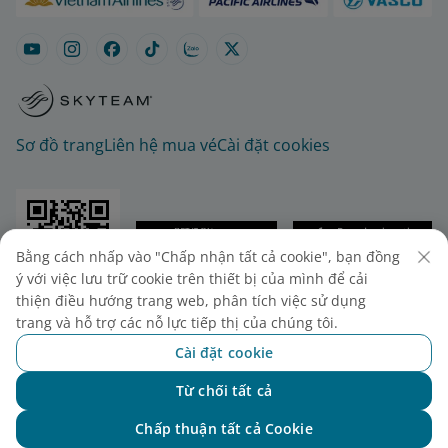
Sơ đồ trang
Liên hệ mua vé
Cài đặt cookies
Bằng cách nhấp vào "Chấp nhận tất cả cookie", bạn đồng
ý với việc lưu trữ cookie trên thiết bị của mình để cải
thiện điều hướng trang web, phân tích việc sử dụng
© 2025 Vietnam Airlines JSC
trang và hỗ trợ các nỗ lực tiếp thị của chúng tôi.
Tổng công ty Hàng không Việt Nam - CTCP. Số 200
Nguyễn Sơn, Phường Bồ Đề, Hà Nội.
Cài đặt cookie
Điện thoại: (+84-24) 38272289. Fax: (+84-24)
Từ chối tất cả
38722375
Chat với NEO
Giấy chứng nhận đăng ký doanh nghiệp, mã số
Chấp thuận tất cả Cookie