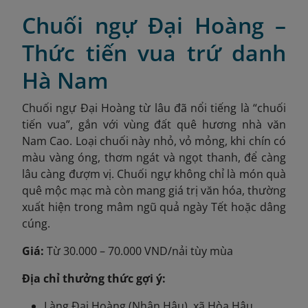
Chuối ngự Đại Hoàng –
Thức tiến vua trứ danh
Hà Nam
Chuối ngự Đại Hoàng từ lâu đã nổi tiếng là “chuối
tiến vua”, gắn với vùng đất quê hương nhà văn
Nam Cao. Loại chuối này nhỏ, vỏ mỏng, khi chín có
màu vàng óng, thơm ngát và ngọt thanh, để càng
lâu càng đượm vị. Chuối ngự không chỉ là món quà
quê mộc mạc mà còn mang giá trị văn hóa, thường
xuất hiện trong mâm ngũ quả ngày Tết hoặc dâng
cúng.
Giá:
Từ 30.000 – 70.000 VND/nải tùy mùa
Địa chỉ thưởng thức gợi ý:
Làng Đại Hoàng (Nhân Hậu), xã Hòa Hậu,