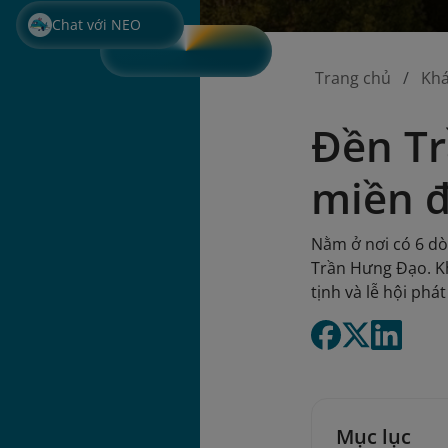
Chat với NEO
Trang chủ
Kh
Đền Tr
miền đ
Nằm ở nơi có 6 dò
Trần Hưng Đạo. Kh
tịnh và lễ hội phá
Mục lục