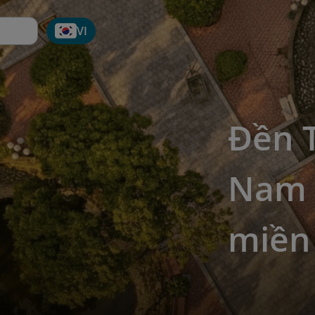
VI
Đền 
Nam -
miền 