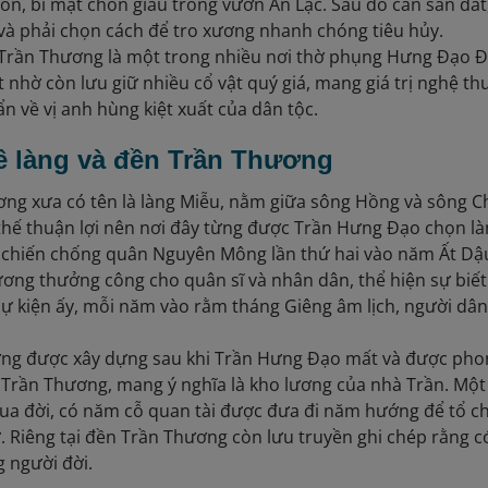
ròn, bí mật chôn giấu trong vườn An Lạc. Sau đó cần san đất
t, và phải chọn cách để tro xương nhanh chóng tiêu hủy.
Trần Thương là một trong nhiều nơi thờ phụng Hưng Đạo Đạ
t nhờ còn lưu giữ nhiều cổ vật quý giá, mang giá trị nghệ th
n về vị anh hùng kiệt xuất của dân tộc.
ề làng và đền Trần Thương
ng xưa có tên là làng Miễu, nằm giữa sông Hồng và sông C
thế thuận lợi nên nơi đây từng được Trần Hưng Đạo chọn l
chiến chống quân Nguyên Mông lần thứ hai vào năm Ất Dậu 
lương thưởng công cho quân sĩ và nhân dân, thể hiện sự biế
 sự kiện ấy, mỗi năm vào rằm tháng Giêng âm lịch, người dân
ng được xây dựng sau khi Trần Hưng Đạo mất và được phong
 Trần Thương, mang ý nghĩa là kho lương của nhà Trần. Một t
qua đời, có năm cỗ quan tài được đưa đi năm hướng để tổ ch
ự. Riêng tại đền Trần Thương còn lưu truyền ghi chép rằng c
 người đời.