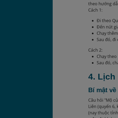
theo hướng dẫ
Cách 1:
Đi theo Qu
Đến nút gi
Chạy thêm 
Sau đó, đi
Cách 2:
Chạy theo 
Sau đó, c
4. Lịc
Bí mật v
Câu hỏi "Mộ củ
Liên (quyển 6,
(nay thuộc tỉn