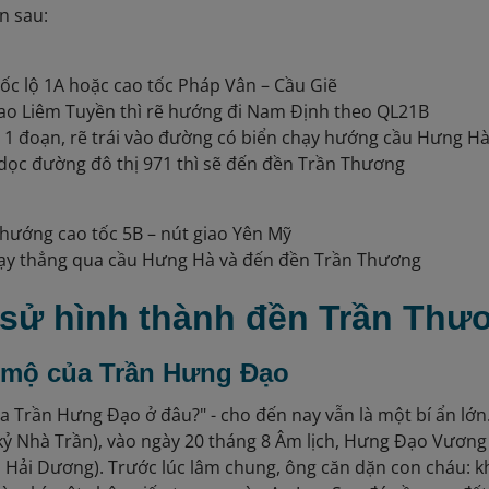
n sau:
ốc lộ 1A hoặc cao tốc Pháp Vân – Cầu Giẽ
ao Liêm Tuyền thì rẽ hướng đi Nam Định theo QL21B
1 đoạn, rẽ trái vào đường có biển chạy hướng cầu Hưng H
 dọc đường đô thị 971 thì sẽ đến đền Trần Thương
hướng cao tốc 5B – nút giao Yên Mỹ
hạy thẳng qua cầu Hưng Hà và đến đền Trần Thương
h sử hình thành đền Trần Thư
ề mộ của Trần Hưng Đạo
a Trần Hưng Đạo ở đâu?" - cho đến nay vẫn là một bí ẩn lớn
 kỷ Nhà Trần), vào ngày 20 tháng 8 Âm lịch, Hưng Đạo Vương
h Hải Dương). Trước lúc lâm chung, ông căn dặn con cháu: kh