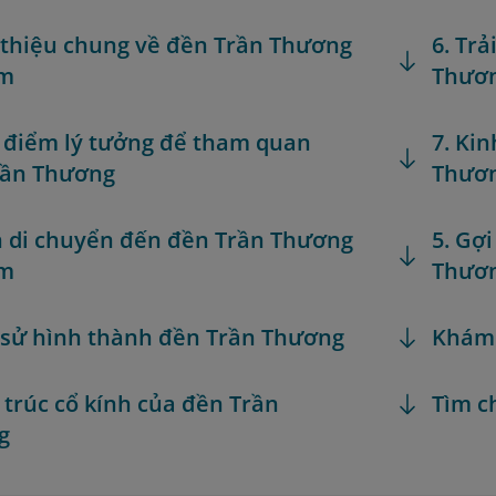
i thiệu chung về đền Trần Thương
6. Tr
am
Thươ
i điểm lý tưởng để tham quan
7. Ki
rần Thương
Thươ
h di chuyển đến đền Trần Thương
5. Gợ
am
Thươ
h sử hình thành đền Trần Thương
Khám
n trúc cổ kính của đền Trần
Tìm c
g