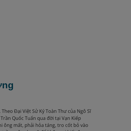
à
ơng
. Theo Đại Việt Sử Ký Toàn Thư của Ngô Sĩ
 Trần Quốc Tuấn qua đời tại Vạn Kiếp
i ông mất, phải hỏa táng, tro cốt bỏ vào