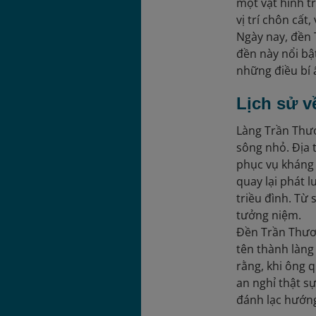
một vật hình t
vị trí chôn cấ
Ngày nay, đền 
đền này nổi bậ
những điều bí ẩ
Lịch sử v
Làng Trần Thươ
sông nhỏ. Địa 
phục vụ kháng 
quay lại phát 
triều đình. Từ
tưởng niệm.
Đền Trần Thươ
tên thành làng
rằng, khi ông 
an nghỉ thật s
đánh lạc hướng