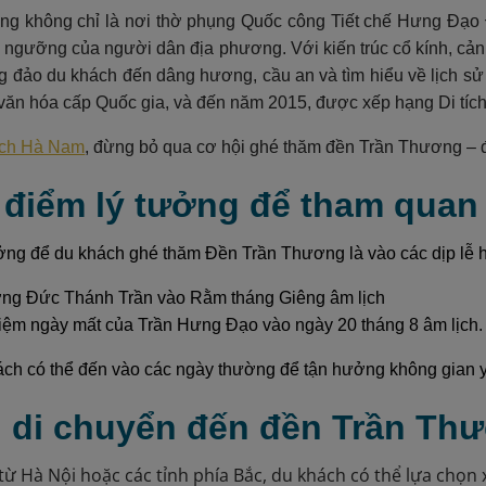
g không chỉ là nơi thờ phụng Quốc công Tiết chế Hưng Đạo 
n ngưỡng của người dân địa phương. Với kiến trúc cổ kính, cảnh
ng đảo du khách đến dâng hương, cầu an và tìm hiểu về lịch s
 - văn hóa cấp Quốc gia, và đến năm 2015, được xếp hạng Di tíc
ịch Hà Nam
, đừng bỏ qua cơ hội ghé thăm đền Trần Thương – điể
i điểm lý tưởng để tham qua
ởng để du khách ghé thăm Đền Trần Thương là vào các dịp lễ hội
ơng Đức Thánh Trần vào Rằm tháng Giêng âm lịch
iệm ngày mất của Trần Hưng Đạo vào ngày 20 tháng 8 âm lịch.
ách có thể đến vào các ngày thường để tận hưởng không gian yê
h di chuyển đến đền Trần T
từ Hà Nội hoặc các tỉnh phía Bắc, du khách có thể lựa chọn 