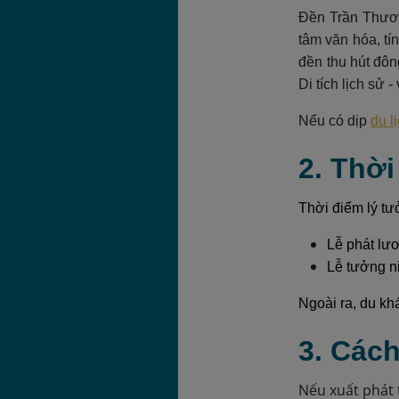
Đền Trần Thươn
tâm văn hóa, tí
đền thu hút đô
Di tích lịch sử
Nếu có dịp
du l
2. Thờ
Thời điểm lý tư
Lễ phát lư
Lễ tưởng n
Ngoài ra, du kh
3. Các
Nếu xuất phát 