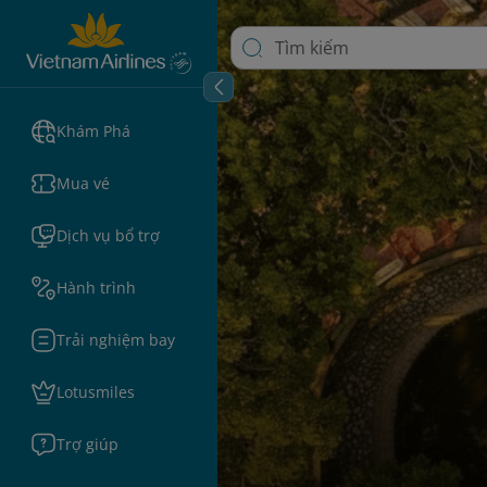
Khám Phá
Mua vé
Dịch vụ bổ trợ
Hành trình
Trải nghiệm bay
Lotusmiles
Trợ giúp