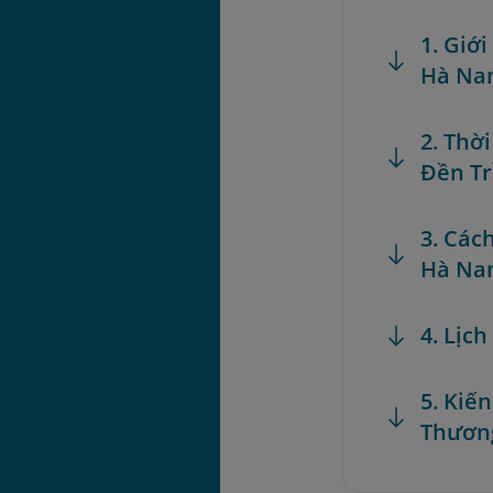
1. Giớ
Hà N
2. Thờ
Đền T
3. Các
Hà N
4. Lịc
5. Kiế
Thươn