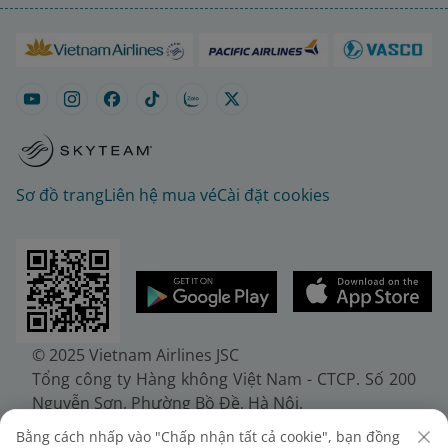
Sơ đồ trang
Liên hệ mua vé
Cài đặt cookies
© 2025 Vietnam Airlines JSC
Tổng công ty Hàng không Việt Nam - CTCP. Số 200
Nguyễn Sơn, Phường Bồ Đề, Hà Nội.
Điện thoại: (+84-24) 38272289. Fax: (+84-24)
Bằng cách nhấp vào "Chấp nhận tất cả cookie", bạn đồng