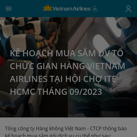
KẾ HOẠCH MUA SẮM DV TỔ
CHỨC GIAN HÀNG VIETNAM
AIRLINES TẠI HỘI CHỢ ITE
HCMC THÁNG 09/2023
Tổng công ty Hàng không Việt Nam - CTCP thông báo
kế hoạch mua sắm gói dịch vụ cụ thể như sau: