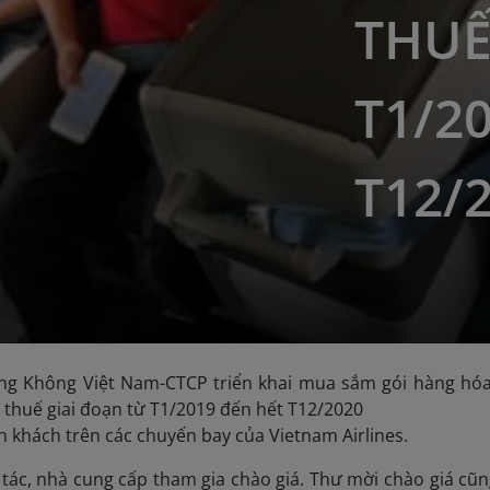
THUẾ
T1/2
T12/
ng Không Việt Nam-CTCP triển khai mua sắm gói hàng hóa
thuế giai đoạn từ T1/2019 đến hết T12/2020
h khách trên các chuyến bay của Vietnam Airlines.
 tác, nhà cung cấp tham gia chào giá. Thư mời chào giá cũng