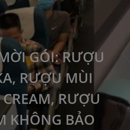
MỜI GÓI: RƯỢU
A, RƯỢU MÙI
H CREAM, RƯỢU
M KHÔNG BẢO