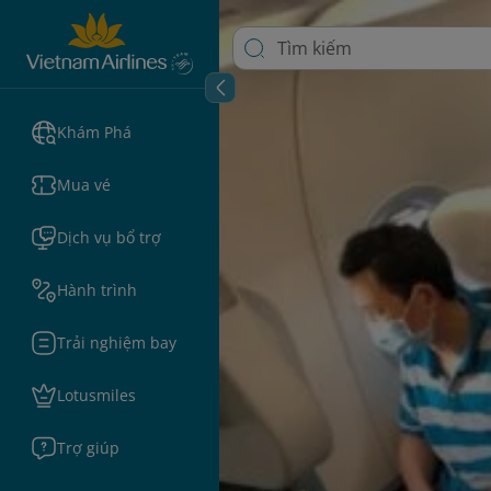
Khám Phá
Mua vé
Dịch vụ bổ trợ
Hành trình
Trải nghiệm bay
Lotusmiles
Trợ giúp