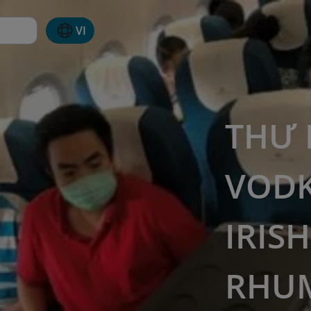
VI
THƯ 
VODK
IRIS
RHU