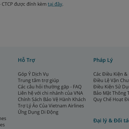
- CTCP được đính kèm
tại đây
.
Hỗ Trợ
Pháp Lý
Góp Ý Dịch Vụ
Các Điều Kiện &
Trung tâm trợ giúp
Điều Lệ Vận Ch
Các câu hỏi thường gặp - FAQ
Điều Kiện Sử Dụ
Liên hệ với chi nhánh của VNA
Bảo Mật Thông 
Chính Sách Bảo Vệ Hành Khách
Quy Chế Hoạt Đ
Trợ Lý Ảo Của Vietnam Airlines
Ứng Dụng Di Động
ines
Đại lý & Đối tá
nes