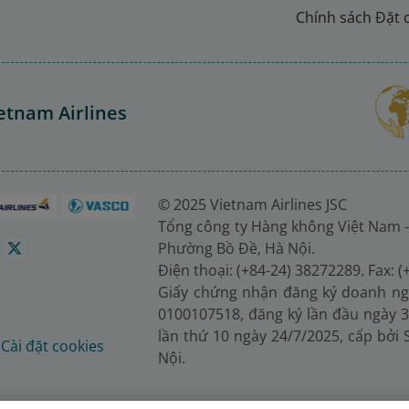
Chính sách Đặt 
etnam Airlines
© 2025 Vietnam Airlines JSC
Tổng công ty Hàng không Việt Nam -
Phường Bồ Đề, Hà Nội.
Điện thoại: (+84-24) 38272289. Fax: 
Giấy chứng nhận đăng ký doanh ng
0100107518, đăng ký lần đầu ngày 3
lần thứ 10 ngày 24/7/2025, cấp bởi
é
Cài đặt cookies
Nội.