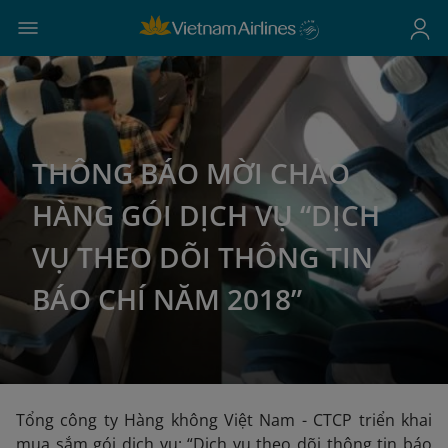
THÔNG BÁO MỜI CHÀO
HÀNG GÓI DỊCH VỤ “DỊCH
VỤ THEO DÕI THÔNG TIN
BÁO CHÍ NĂM 2018”
Tổng công ty Hàng không Việt Nam - CTCP triển khai
mua sắm gói dịch vụ: “Dịch vụ theo dõi thông tin báo