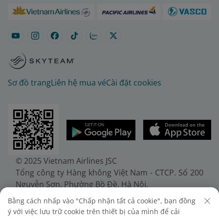
Sơ đồ trang
Liên hệ mua vé
Cài đặt cookies
© 2025 Vietnam Airlines JSC
Tổng công ty Hàng không Việt Nam - CTCP. Số 200
Nguyễn Sơn, Phường Bồ Đề, Hà Nội.
Điện thoại: (+84-24) 38272289. Fax: (+84-24)
Bằng cách nhấp vào "Chấp nhận tất cả cookie", bạn đồng
38722375
ý với việc lưu trữ cookie trên thiết bị của mình để cải