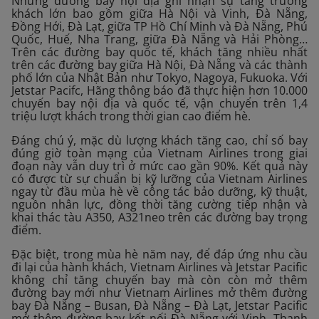
Những đường bay nội địa ghi nhận sự tăng trưởng
khách lớn bao gồm giữa Hà Nội và Vinh, Đà Nẵng,
Đồng Hới, Đà Lạt, giữa TP Hồ Chí Minh và Đà Nẵng, Phú
Quốc, Huế, Nha Trang, giữa Đà Nẵng và Hải Phòng…
Trên các đường bay quốc tế, khách tăng nhiều nhất
trên các đường bay giữa Hà Nội, Đà Nẵng và các thành
phố lớn của Nhật Bản như Tokyo, Nagoya, Fukuoka. Với
Jetstar Pacifc, Hãng thông báo đã thực hiện hơn 10.000
chuyến bay nội địa và quốc tế, vận chuyển trên 1,4
triệu lượt khách trong thời gian cao điểm hè.
Đáng chú ý, mặc dù lượng khách tăng cao, chỉ số bay
đúng giờ toàn mạng của Vietnam Airlines trong giai
đoạn này vẫn duy trì ở mức cao gần 90%. Kết quả này
có được từ sự chuẩn bị kỹ lưỡng của Vietnam Airlines
ngay từ đầu mùa hè về công tác bảo dưỡng, kỹ thuật,
nguồn nhân lực, đồng thời tăng cường tiếp nhận và
khai thác tàu A350, A321neo trên các đường bay trọng
điểm.
Đặc biệt, trong mùa hè năm nay, để đáp ứng nhu cầu
đi lại của hành khách, Vietnam Airlines và Jetstar Pacific
không chỉ tăng chuyến bay mà còn còn mở thêm
đường bay mới như Vietnam Airlines mở thêm đường
bay Đà Nẵng – Busan, Đà Nẵng – Đà Lạt, Jetstar Pacific
mở thêm đường bay kết nối Đà Nẵng với Vinh, Thanh