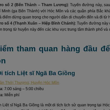
ro số 2 (Bến Thành – Tham Lương)
: Tuyến đường này, sau 
 Minh (ga Bến Thành) với Hóc Môn và các quận phía Bắc k
à điểm dừng quan trọng cho người dân di chuyển đến và đi từ
ro số 4 (Thạnh Xuân – Hiệp Bình Chánh)
: Tuyến đường này 
 trọng từ huyện này đến các khu vực trung tâm thành phố và c
Điểm tham quan hàng đầu đ
ôn
Di tích Liệt sĩ Ngã Ba Giồng
ân Thới Thượng, Huyện Hóc Môn
ửa
: 7:00 sáng – 5:00 chiều
ửa
: Miễn phí
 Liệt sĩ Ngã Ba Giồng là một di tích lịch sử quan trọng tại