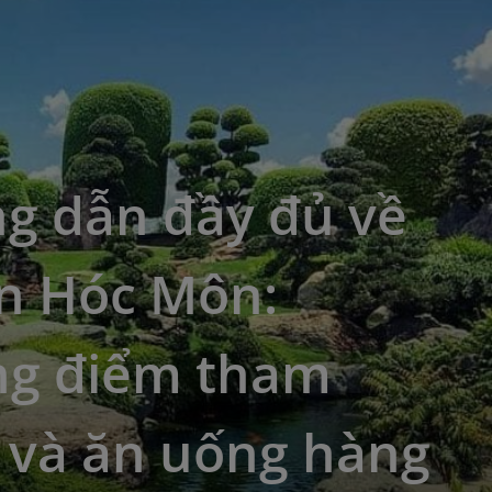
g dẫn đầy đủ về
n Hóc Môn:
g điểm tham
 và ăn uống hàng