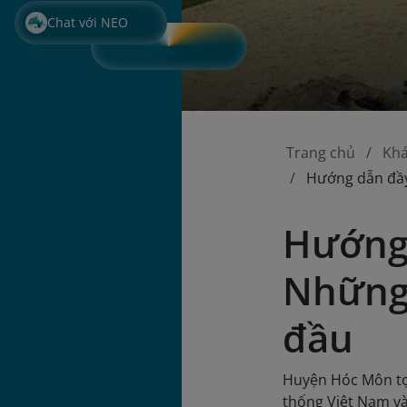
Chat với NEO
Trang chủ
Kh
Hướng dẫn đầy
Hướng
Những
đầu
Huyện Hóc Môn tọa
thống Việt Nam và