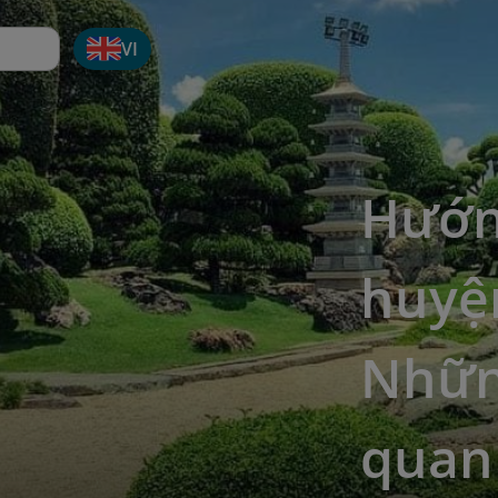
VI
Hướn
huyệ
Nhữn
quan