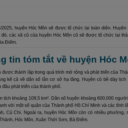
/2025, huyện Hóc Môn sẽ được tổ chức lại toàn diện. Huyện s
 đó, các xã cũ của huyện Hóc Môn cũ sẽ được tổ chức lại t
Ba Điểm.
ng tin tóm tắt về huyện Hóc 
được thành lập trong quá trình mở rộng và phát triển của Th
áng kể cả về dân số lẫn cơ sở hạ tầng. Huyện có bề dày lịch 
 đầu phát triển của thành phố.
n tích khoảng 109,5 km². Dân số huyện khoảng 600.000 người,
anh với một số quận của Thành phố Hồ Chí Minh và các tỉnh lâ
h, Củ Chi. Ngoài ra, huyện Hóc Môn còn có nhiều phường, 
 Thành, Hóc Môn, Xuân Thới Sơn, Bà Điểm.