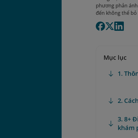
phương phản ánh 
đến không thể bỏ 
Mục lục
1. Thô
2. Các
3. 8+ 
khám 