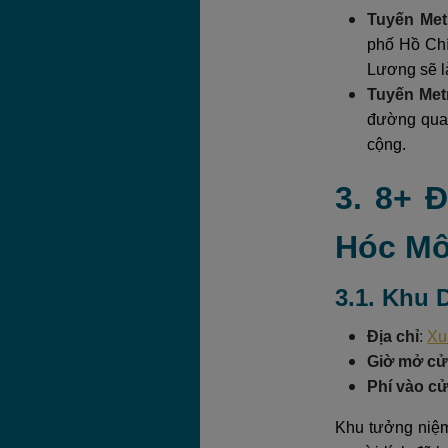
Tuyến Met
phố Hồ Chí
Lương sẽ l
Tuyến Met
đường quan
cộng.
3. 8+ 
Hóc M
3.1. Khu 
Địa chỉ
:
Xu
Giờ mở c
Phí vào c
Khu tưởng niệm