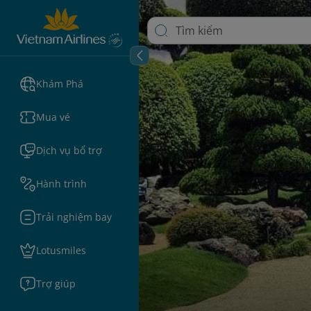
Khám Phá
Mua vé
Dịch vụ bổ trợ
Hành trình
Trải nghiệm bay
Lotusmiles
Trợ giúp