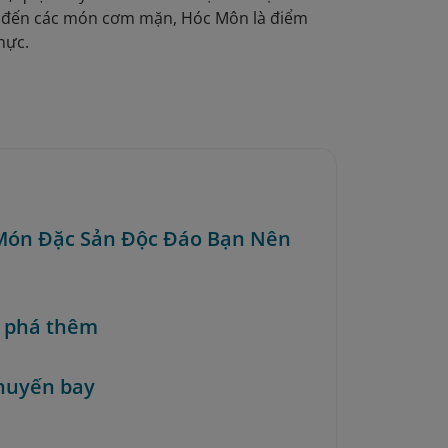
 đến các món cơm mặn, Hóc Môn là điểm
hực.
 Món Đặc Sản Độc Đáo Bạn Nên
 phá thêm
huyến bay