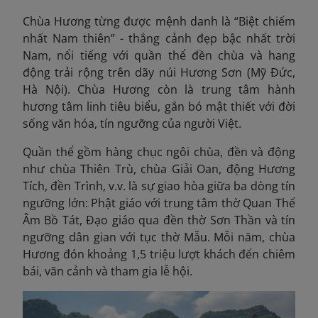
Chùa Hương từng được mệnh danh là “Biệt chiếm
nhất Nam thiên” - thắng cảnh đẹp bậc nhất trời
Nam, nổi tiếng với quần thể đền chùa và hang
động trải rộng trên dãy núi Hương Sơn (Mỹ Đức,
Hà Nội). Chùa Hương còn là trung tâm hành
hương tâm linh tiêu biểu, gắn bó mật thiết với đời
sống văn hóa, tín ngưỡng của người Việt.
Quần thể gồm hàng chục ngôi chùa, đền và động
như chùa Thiên Trù, chùa Giải Oan, động Hương
Tích, đền Trình, v.v. là sự giao hòa giữa ba dòng tín
ngưỡng lớn: Phật giáo với trung tâm thờ Quan Thế
Âm Bồ Tát, Đạo giáo qua đền thờ Sơn Thần và tín
ngưỡng dân gian với tục thờ Mẫu. Mỗi năm, chùa
Hương đón
khoảng 1,5 triệu lượt khách đến chiêm
bái, vãn cảnh và tham gia lễ hội.