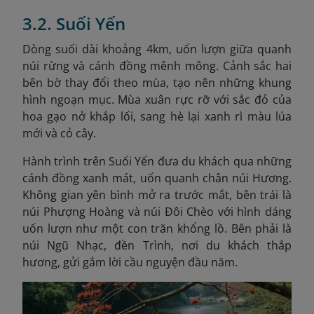
3.2. Suối Yến
D
òng suối dài khoảng 4km, uốn lượn giữa quanh
núi rừng và cánh đồng mênh mông. Cảnh sắc hai
bên bờ thay đổi theo mùa, tạo nên những khung
hình ngoạn mục. Mùa xuân rực rỡ với sắc đỏ của
hoa gạo nở khắp lối, sang hè lại xanh rì màu lúa
mới và cỏ cây.
Hành trình trên Suối Yến đưa du khách qua những
cánh đồng xanh mát, uốn quanh chân núi Hương.
Không gian yên bình mở ra trước mắt, bên trái là
núi Phượng Hoàng và núi Đôi Chèo với hình dáng
uốn lượn như một con trăn khổng lồ. Bên phải là
núi Ngũ Nhạc, đền Trình, nơi du khách thắp
hương, gửi gắm lời cầu nguyện đầu năm.