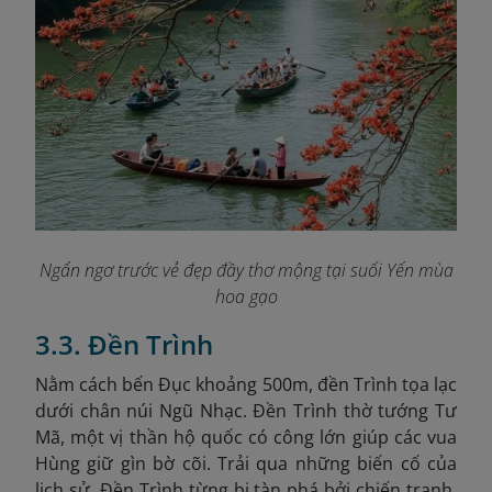
Ngẩn ngơ trước vẻ đẹp đầy thơ mộng tại suối Yến mùa
hoa gạo
3.3. Đền Trình
Nằm cách bến Đục khoảng 500m, đền Trình tọa lạc
dưới chân núi Ngũ Nhạc. Đền Trình thờ tướng Tư
Mã, một vị thần hộ quốc có công lớn giúp các vua
Hùng giữ gìn bờ cõi. Trải qua những biến cố của
lịch sử, Đền Trình từng bị tàn phá bởi chiến tranh.