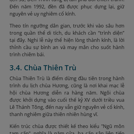
Đến năm 1992, đền đã được phục dựng lại, giữ
nguyên vẻ uy nghiêm cổ kính.
Theo tín ngưỡng dân gian, trước khi vào sâu hơn
trong quần thể di tích, du khách cần “trình diện”
tại đây. Nghi lễ này thể hiện lòng thành kính, là lời
thỉnh cầu sự bình an và may mắn cho suốt hành
trình chiêm bái.
3.4. Chùa Thiên Trù
C
hùa Thiên Trù là điểm dừng đầu tiên trong hành
trình du lịch chùa Hương, cũng là nơi khai mạc lễ
hội chùa Hương diễn ra hàng năm. Ngôi chùa
được khởi dựng vào cuối thế kỷ XV dưới triều vua
Lê Thánh Tông, đến nay vẫn giữ nguyên vẻ cổ kính,
thanh nghiêm giữa thiên nhiên hùng vĩ.
Kiến trúc chùa được thiết kế theo kiểu "Ngũ môn
tam cấp", nghĩa là năm cửa, ba cấp sân liên tiếp