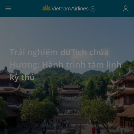
Trải nghiệm du lịch chùa
Hương: Hành trình tâm linh
kỳ thú