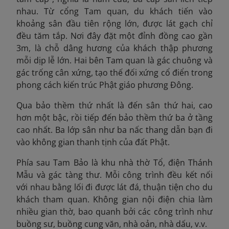
nhau. Từ cổng Tam quan, du khách tiến vào
khoảng sân đầu tiên rộng lớn, được lát gạch chỉ
đều tăm tắp. Nơi đây đặt một đỉnh đồng cao gần
3m, là chỗ dâng hương của khách thập phương
mỗi dịp lễ lớn. Hai bên Tam quan là gác chuông và
gác trống cân xứng, tạo thế đối xứng cổ điển trong
phong cách kiến trúc Phật giáo phương Đông.
Qua bảo thềm thứ nhất là đến sân thứ hai, cao
hơn một bậc, rồi tiếp đến bảo thềm thứ ba ở tầng
cao nhất. Ba lớp sân như ba nấc thang dẫn bạn đi
vào không gian thanh tịnh của đất Phật.
Phía sau Tam Bảo là khu nhà thờ Tổ, điện Thánh
Mẫu và gác tàng thư. Mỗi công trình đều kết nối
với nhau bằng lối đi được lát đá, thuận tiện cho du
khách tham quan. Không gian nội điện chia làm
nhiều gian thờ, bao quanh bởi các công trình như
buồng sư, buồng cung văn, nhà oản, nhà dấu, v.v.