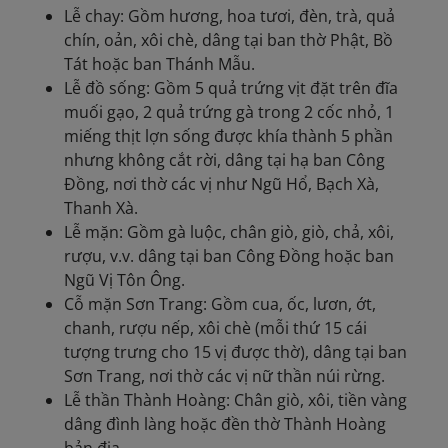
Lễ chay: Gồm hương, hoa tươi, đèn, trà, quả
chín, oản, xôi chè, dâng tại ban thờ Phật, Bồ
Tát hoặc ban Thánh Mẫu.
Lễ đồ sống: Gồm 5 quả trứng vịt đặt trên đĩa
muối gạo, 2 quả trứng gà trong 2 cốc nhỏ, 1
miếng thịt lợn sống được khía thành 5 phần
nhưng không cắt rời, dâng tại hạ ban Công
Đồng, nơi thờ các vị như Ngũ Hổ, Bạch Xà,
Thanh Xà.
Lễ mặn: Gồm gà luộc, chân giò, giò, chả, xôi,
rượu, v.v. dâng tại ban Công Đồng hoặc ban
Ngũ Vị Tôn Ông.
Cỗ mặn Sơn Trang: Gồm cua, ốc, lươn, ớt,
chanh, rượu nếp, xôi chè (mỗi thứ 15 cái
tượng trưng cho 15 vị được thờ), dâng tại ban
Sơn Trang, nơi thờ các vị nữ thần núi rừng.
Lễ thần Thành Hoàng: Chân giò, xôi, tiền vàng
dâng đình làng hoặc đền thờ Thành Hoàng