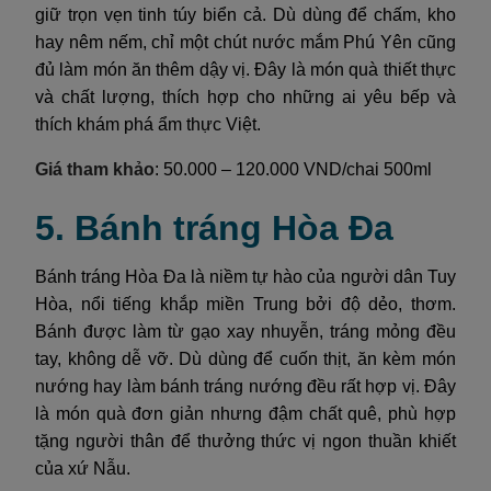
giữ trọn vẹn tinh túy biển cả. Dù dùng để chấm, kho
hay nêm nếm, chỉ một chút nước mắm Phú Yên cũng
đủ làm món ăn thêm dậy vị. Đây là món quà thiết thực
và chất lượng, thích hợp cho những ai yêu bếp và
thích khám phá ẩm thực Việt.
Giá tham khảo
: 50.000 – 120.000 VND/chai 500ml
5. Bánh tráng Hòa Đa
Bánh tráng Hòa Đa là niềm tự hào của người dân Tuy
Hòa, nổi tiếng khắp miền Trung bởi độ dẻo, thơm.
Bánh được làm từ gạo xay nhuyễn, tráng mỏng đều
tay, không dễ vỡ. Dù dùng để cuốn thịt, ăn kèm món
nướng hay làm bánh tráng nướng đều rất hợp vị. Đây
là món quà đơn giản nhưng đậm chất quê, phù hợp
tặng người thân để thưởng thức vị ngon thuần khiết
của xứ Nẫu.