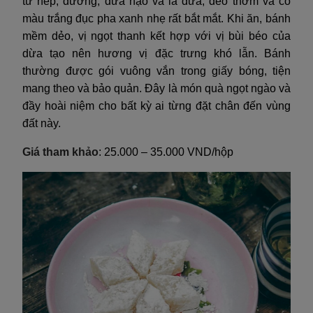
từ nếp, đường, dừa nạo và lá dứa, dẻo thơm và có
màu trắng đục pha xanh nhẹ rất bắt mắt. Khi ăn, bánh
mềm dẻo, vị ngọt thanh kết hợp với vị bùi béo của
dừa tạo nên hương vị đặc trưng khó lẫn. Bánh
thường được gói vuông vắn trong giấy bóng, tiện
mang theo và bảo quản. Đây là món quà ngọt ngào và
đầy hoài niệm cho bất kỳ ai từng đặt chân đến vùng
đất này.
Giá tham khảo
: 25.000 – 35.000 VND/hộp