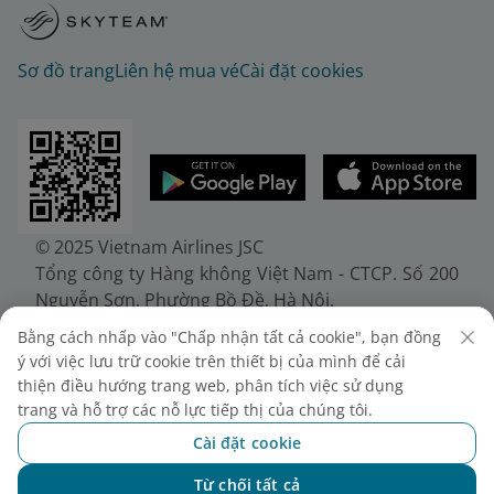
Sơ đồ trang
Liên hệ mua vé
Cài đặt cookies
© 2025 Vietnam Airlines JSC
Tổng công ty Hàng không Việt Nam - CTCP. Số 200
Nguyễn Sơn, Phường Bồ Đề, Hà Nội.
Điện thoại: (+84-24) 38272289. Fax: (+84-24)
Bằng cách nhấp vào "Chấp nhận tất cả cookie", bạn đồng
38722375
ý với việc lưu trữ cookie trên thiết bị của mình để cải
Giấy chứng nhận đăng ký doanh nghiệp, mã số
thiện điều hướng trang web, phân tích việc sử dụng
doanh nghiệp 0100107518, đăng ký lần đầu ngày
trang và hỗ trợ các nỗ lực tiếp thị của chúng tôi.
30/6/2010, đăng ký thay đổi lần thứ 10 ngày
Cài đặt cookie
24/7/2025, cấp bởi Sở Tài chính Thành phố Hà Nội.
Từ chối tất cả