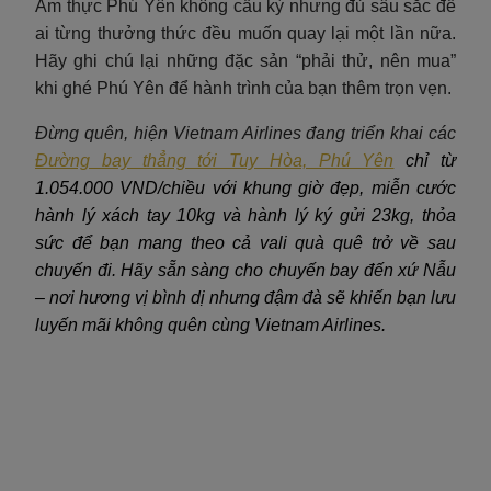
Ẩm thực Phú Yên không cầu kỳ nhưng đủ sâu sắc để
ai từng thưởng thức đều muốn quay lại một lần nữa.
Hãy ghi chú lại những đặc sản “phải thử, nên mua”
khi ghé Phú Yên để hành trình của bạn thêm trọn vẹn.
Đừng quên, hiện Vietnam Airlines đang triển khai các
Đường bay thẳng tới Tuy Hòa, Phú Yên
chỉ từ
1.054.000 VND/chiều với khung giờ đẹp, miễn cước
hành lý xách tay 10kg và hành lý ký gửi 23kg, thỏa
sức để bạn mang theo cả vali quà quê trở về sau
chuyến đi. Hãy sẵn sàng cho chuyến bay đến xứ Nẫu
– nơi hương vị bình dị nhưng đậm đà sẽ khiến bạn lưu
luyến mãi không quên cùng Vietnam Airlines.