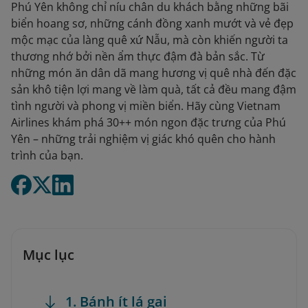
Phú Yên không chỉ níu chân du khách bằng những bãi
biển hoang sơ, những cánh đồng xanh mướt và vẻ đẹp
mộc mạc của làng quê xứ Nẫu, mà còn khiến người ta
thương nhớ bởi nền ẩm thực đậm đà bản sắc. Từ
những món ăn dân dã mang hương vị quê nhà đến đặc
sản khô tiện lợi mang về làm quà, tất cả đều mang đậm
tình người và phong vị miền biển. Hãy cùng Vietnam
Airlines khám phá 30++ món ngon đặc trưng của Phú
Yên – những trải nghiệm vị giác khó quên cho hành
trình của bạn.
Mục lục
1. Bánh ít lá gai