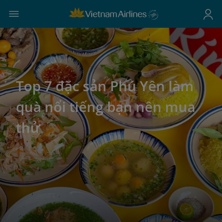
Top 7 đặc sản Phú Yên làm
quà nổi tiếng bạn nên mua
thử