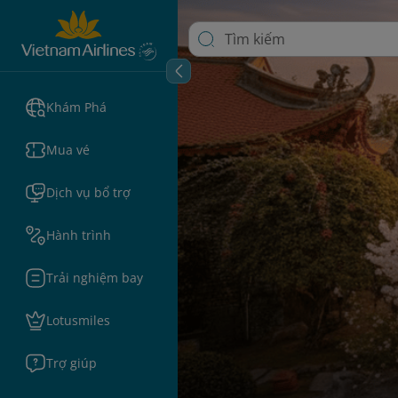
Khám Phá
Mua vé
Dịch vụ bổ trợ
Hành trình
Trải nghiệm bay
Lotusmiles
Trợ giúp