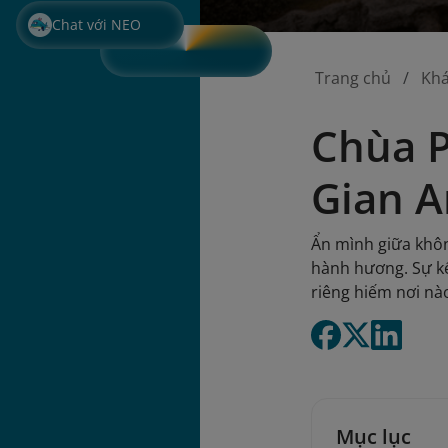
Chat với NEO
Trang chủ
Kh
Chùa P
Gian A
Ẩn mình giữa khô
hành hương. Sự kế
riêng hiếm nơi nà
Mục lục