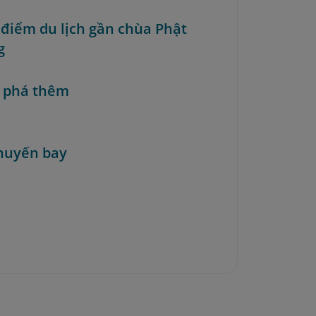
a điểm du lịch gần chùa Phật
g
 phá thêm
huyến bay