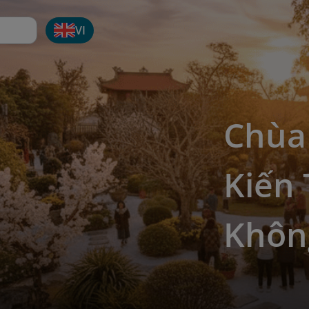
VI
Chùa
Kiến 
Khôn