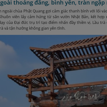
ngoài thoáng đãng, bình yên, tràn ngậ
 ngoài chùa Phật Quang gợi cảm giác thanh bình với lối vào 
Khuôn viên lấy cảm hứng từ sân vườn Nhật Bản, kết hợp đ
dạy của Đại đức trụ trì tạo điểm nhấn đầy thiền vị. Lầu trà
rà và tận hưởng không gian yên tĩnh.