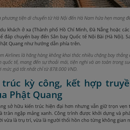
à phương tiện di chuyển từ Hà Nội đến Hà Nam hứa hẹn mang đ
 du khách ở xa (Thành phố Hồ Chí Minh, Đà Nẵng hoặc các
ể đáp chuyến bay đến Sân bay Quốc tế Nội Bài (Hà Nội). Sa
Phật Quang như hướng dẫn phía trên.
am Airlines là hãng hàng không khai thác nhiều chặng bay thẳng 
n quốc tế, mang đến sự thoải mái, tiện nghi và an toàn trong s
i mức giá tốt nhất chỉ từ 878.000 VND.
n trúc kỳ công, kết hợp truy
ùa Phật Quang
g sở hữu kiến trúc hiện đại hơn nhưng vẫn giữ trọn vẹn t
và tràn ngập mảng xanh. Công trình được khởi dựng và phá
i vừa là trụ trì, vừa là người thổi hồn cho từng không gian n