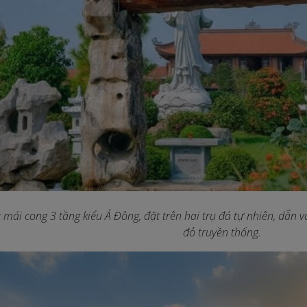
 mái cong 3 tầng kiểu Á Đông, đặt trên hai trụ đá tự nhiên, dẫn 
đỏ truyền thống.