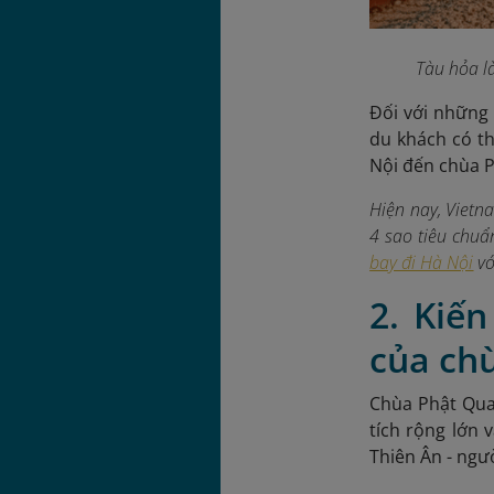
Tàu hỏa l
Đối với những
du khách có th
Nội đến chùa 
Hiện nay, Vietn
4 sao tiêu chuẩ
bay đi Hà Nội
vớ
2. Kiế
của ch
Chùa Phật Quan
tích rộng lớn 
Thiên Ân - ngườ