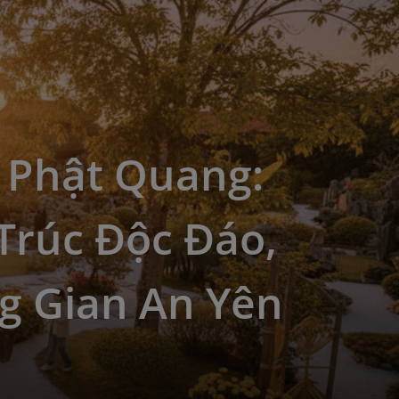
 Phật Quang:
Trúc Độc Đáo,
g Gian An Yên