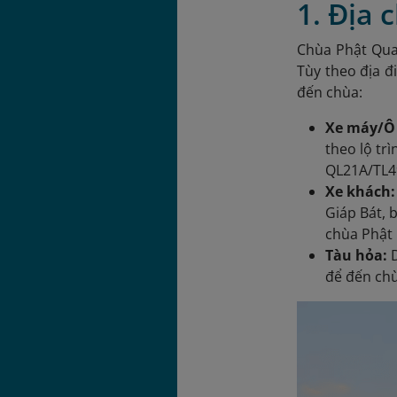
1. Địa 
Chùa Phật Qua
Tùy theo địa đ
đến chùa:
Xe máy/Ô 
theo lộ tr
QL21A/TL4
Xe khách
Giáp Bát, 
chùa Phật 
Tàu hỏa:
để đến ch