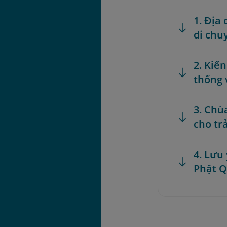
1. Địa
di chu
2. Kiế
thống 
3. Chù
cho tr
4. Lưu
Phật 