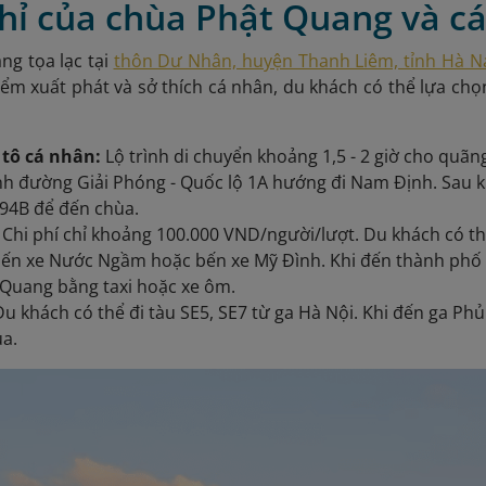
chỉ của chùa Phật Quang và c
ng tọa lạc tại
thôn Dư Nhân, huyện Thanh Liêm, tỉnh Hà 
iểm xuất phát và sở thích cá nhân, du khách có thể lựa ch
tô cá nhân:
Lộ trình di chuyển khoảng 1,5 - 2 giờ cho quã
ình đường Giải Phóng - Quốc lộ 1A hướng đi Nam Định. Sau kh
94B để đến chùa.
:
Chi phí chỉ khoảng 100.000 VND/người/lượt. Du khách có th
bến xe Nước Ngầm hoặc bến xe Mỹ Đình. Khi đến thành phố 
Quang bằng taxi hoặc xe ôm.
Du khách có thể đi tàu SE5, SE7 từ ga Hà Nội. Khi đến ga Phủ
ùa.