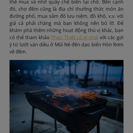
thể mua và nhờ quầy chế biến tại chỗ. Bên cạnh
đó, chợ đêm cũng là địa chỉ thưởng thức món ăn
đường phố, mua sắm đồ lưu niệm, đồ khô, v.v. với
giá cả phải chăng mà bạn không nên bỏ lỡ. Để
khám phá thêm những hoạt động thú vị khác, bạn
có thể tham khảo
Phan Thiết có gì chơi
với các gợi
ý từ lướt ván diều ở Mũi Né đến dạo biển Hòn Rơm
về đêm.