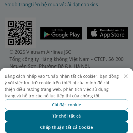
Sơ đồ trang
Liên hệ mua vé
Cài đặt cookies
© 2025 Vietnam Airlines JSC
Tổng công ty Hàng không Việt Nam - CTCP. Số 200
Nguyễn Sơn, Phường Bồ Đề, Hà Nội.
Điện thoại: (+84-24) 38272289. Fax: (+84-24)
Bằng cách nhấp vào "Chấp nhận tất cả cookie", bạn đồng
38722375
ý với việc lưu trữ cookie trên thiết bị của mình để cải
Giấy chứng nhận đăng ký doanh nghiệp, mã số
thiện điều hướng trang web, phân tích việc sử dụng
doanh nghiệp 0100107518, đăng ký lần đầu ngày
trang và hỗ trợ các nỗ lực tiếp thị của chúng tôi.
30/6/2010, đăng ký thay đổi lần thứ 10 ngày
Cài đặt cookie
24/7/2025, cấp bởi Sở Tài chính Thành phố Hà Nội.
Từ chối tất cả
Chat với NEO
Chấp thuận tất cả Cookie