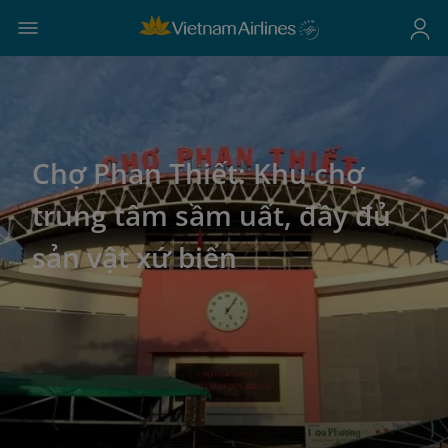
Chợ Phan Thiết: Khu chợ
trung tâm sầm uất, đầy đủ
sản vật xứ biển