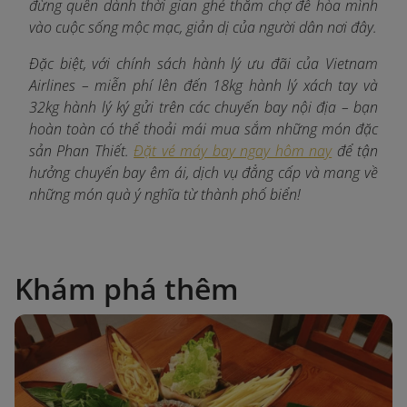
đừng quên dành thời gian ghé thăm chợ để hòa mình
vào cuộc sống mộc mạc, giản dị của người dân nơi đây.
Đặc biệt, với chính sách hành lý ưu đãi của Vietnam
Airlines – miễn phí lên đến 18kg hành lý xách tay và
32kg hành lý ký gửi trên các chuyến bay nội địa – bạn
hoàn toàn có thể thoải mái mua sắm những món đặc
sản Phan Thiết.
Đặt vé máy bay ngay hôm nay
để tận
hưởng chuyến bay êm ái, dịch vụ đẳng cấp và mang về
những món quà ý nghĩa từ thành phố biển!
Khám phá thêm